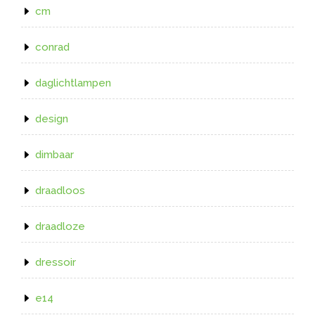
cm
conrad
daglichtlampen
design
dimbaar
draadloos
draadloze
dressoir
e14