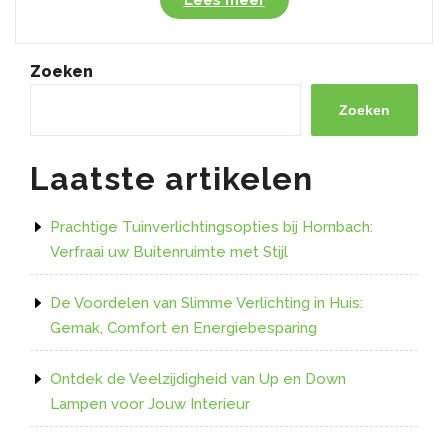
en
stijlvol:
Ontdek
Zoeken
de
voordelen
Zoeken
van
G4
Laatste artikelen
LED-
verlichting”
Prachtige Tuinverlichtingsopties bij Hornbach:
Verfraai uw Buitenruimte met Stijl
De Voordelen van Slimme Verlichting in Huis:
Gemak, Comfort en Energiebesparing
Ontdek de Veelzijdigheid van Up en Down
Lampen voor Jouw Interieur