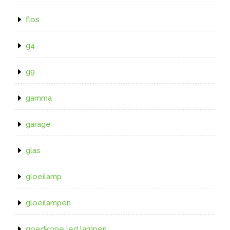
flos
g4
g9
gamma
garage
glas
gloeilamp
gloeilampen
goedkope led lampen