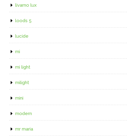
livarno lux
loods 5
lucide
mi
mi light
milight
mini
modern
mr maria