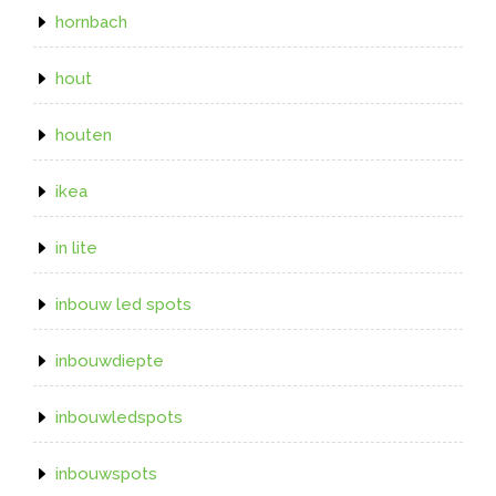
hornbach
hout
houten
ikea
in lite
inbouw led spots
inbouwdiepte
inbouwledspots
inbouwspots