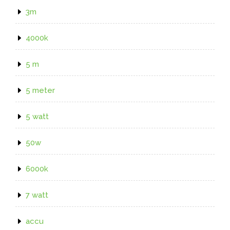
3m
4000k
5 m
5 meter
5 watt
50w
6000k
7 watt
accu