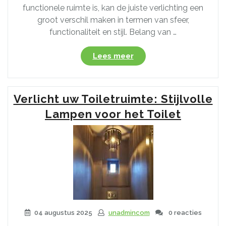
functionele ruimte is, kan de juiste verlichting een
groot verschil maken in termen van sfeer,
functionaliteit en stijl. Belang van …
“Verlichting
Lees meer
en
Stijl
in
Verlicht uw Toiletruimte: Stijlvolle
het
Toilet:
Lampen voor het Toilet
Kies
de
Perfecte
Plafondlamp!”
04 augustus 2025
unadmincom
0 reacties