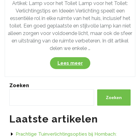
Artikel: Lamp voor het Toilet Lamp voor het Toilet:
Verlichtingstips en Ideeën Verlichting speelt een
essentiële rol in elke ruimte van het huis, inclusief het
toilet. Een goed geplaatste en stijlvolle lamp kan niet
alleen zorgen voor voldoende licht, maar ook de sfeer
en uitstraling van de ruimte verbeteren. In dit artikel
delen we enkele …
“Verlicht
Lees meer
uw
Toiletruimte:
Stijlvolle
Zoeken
Lampen
voor
Zoeken
het
Toilet”
Laatste artikelen
Prachtige Tuinverlichtingsopties bij Hornbach: