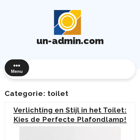
Ga
naar
de
inhoud
un-admin.com
Menu
Categorie:
toilet
Verlichting en Stijl in het Toilet:
Kies de Perfecte Plafondlamp!