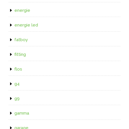
energie
energie led
fatboy
fitting
flos
g4
g9
gamma
garage