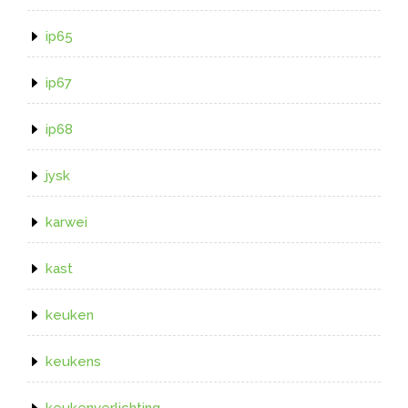
ip65
ip67
ip68
jysk
karwei
kast
keuken
keukens
keukenverlichting