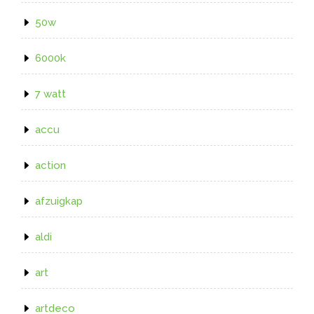
50w
6000k
7 watt
accu
action
afzuigkap
aldi
art
artdeco