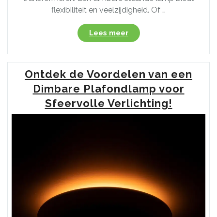
flexibiliteit en veelzijdigheid. Of …
“Ontdek
Lees meer
de
Veelzijdigheid
van
Ontdek de Voordelen van een
Dimbare
Staande
Dimbare Plafondlamp voor
Lampen
Sfeervolle Verlichting!
voor
Jouw
Interieur”