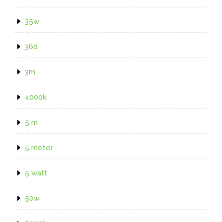
35w
36d
3m
4000k
5 m
5 meter
5 watt
50w