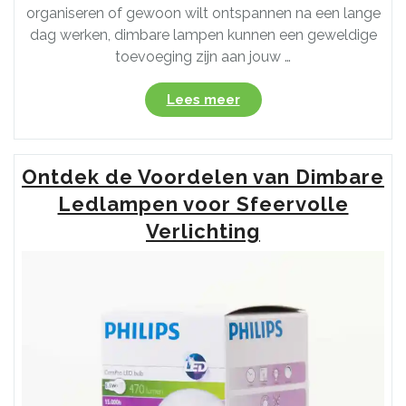
organiseren of gewoon wilt ontspannen na een lange
dag werken, dimbare lampen kunnen een geweldige
toevoeging zijn aan jouw …
“Ontdek
Lees meer
de
Veelzijdigheid
van
Ontdek de Voordelen van Dimbare
Dimbare
Lampen
Ledlampen voor Sfeervolle
voor
Verlichting
Optimaal
Lichtcomfort”