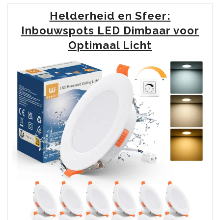
van
Helderheid en Sfeer:
Inbouw
LED
Inbouwspots LED Dimbaar voor
Spots
Optimaal Licht
Dimbaar
voor
Sfeervolle
Verlichting”