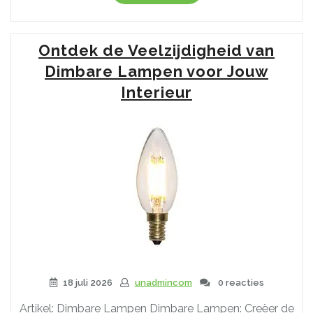
over
de
voordelen
Ontdek de Veelzijdigheid van
van
dimbare
Dimbare Lampen voor Jouw
lampen
Interieur
voor
uw
huis”
18 juli 2026
unadmincom
0 reacties
Artikel: Dimbare Lampen Dimbare Lampen: Creëer de