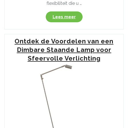
flexibiliteit die u …
“Ontdek
Lees meer
de
Voordelen
van
Ontdek de Voordelen van een
Dimbare
Ledlampen
Dimbare Staande Lamp voor
voor
Sfeervolle Verlichting
Sfeervolle
Verlichting”