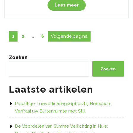
“Ontdek
Lees meer
de
Voordelen
van
een
Berichten
Pagina
Pagina
Pagina
Volgende pagina
1
2
…
6
Dimbare
paginering
Plafondlamp
voor
Sfeervolle
Zoeken
Verlichting!”
Zoeken
Laatste artikelen
Prachtige Tuinverlichtingsopties bij Hornbach:
Verfraai uw Buitenruimte met Stijl
De Voordelen van Slimme Verlichting in Huis: