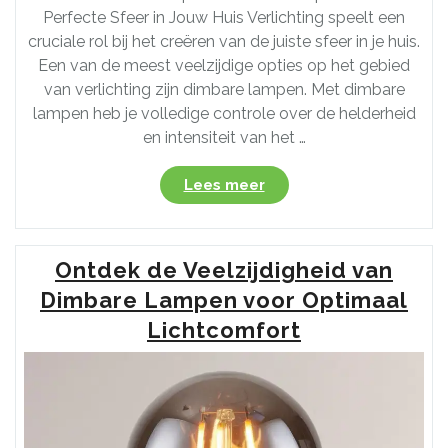
Perfecte Sfeer in Jouw Huis Verlichting speelt een
cruciale rol bij het creëren van de juiste sfeer in je huis.
Een van de meest veelzijdige opties op het gebied
van verlichting zijn dimbare lampen. Met dimbare
lampen heb je volledige controle over de helderheid
en intensiteit van het …
“Ontdek
Lees meer
de
Veelzijdigheid
van
Ontdek de Veelzijdigheid van
Dimbare
Lampen
Dimbare Lampen voor Optimaal
voor
Lichtcomfort
Jouw
Interieur”