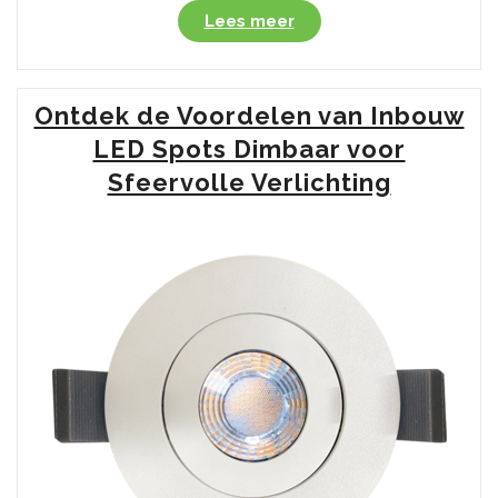
“Ontdek
Lees meer
de
Voordelen
van
Ontdek de Voordelen van Inbouw
een
Dimbare
LED Spots Dimbaar voor
Plafondlamp
Sfeervolle Verlichting
voor
Jouw
Interieur”