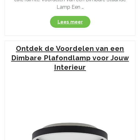
Lamp Een …
“Ontdek
Lees meer
de
Voordelen
van
Ontdek de Voordelen van een
een
Dimbare
Dimbare Plafondlamp voor Jouw
Staande
Interieur
Lamp
voor
Sfeervolle
Verlichting”