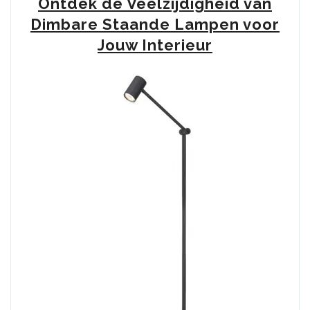
Ontdek de Veelzijdigheid van
LED
Dimbaar
Dimbare Staande Lampen voor
voor
Jouw Interieur
Optimaal
Licht”