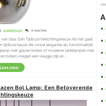
Gee
A
unadmincom
0 reacties
van Glas: Een Tijdloze Verlichtingskeuze Als het gaat
n tijdloze keuze die zowel elegantie als functionaliteit
nglamp met glazen bollen of moderne tafellampen met
n bollen voegen een vleugje stijl en …
“Tijdloze
Lees meer
Elegantie:
De
Magie
lazen Bol Lamp: Een Betoverende
van
Glas
chtingskeuze
in
Lamp