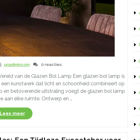
unadmincom
0 reacties
ereld van de Glazen Bol Lamp Een glazen bol lamp is
is een kunstwerk dat licht en schoonheid combineert op
rp en betoverende uitstraling voegt de glazen bol lamp
e aan elke ruimte. Ontwerp en …
“Ontdek
Lees meer
de
Magie
van
as: Een Tijdloze Eyecatcher voor