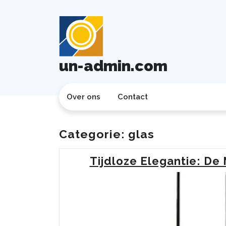
Ga
naar
de
inhoud
un-admin.com
Over ons
Contact
Categorie:
glas
Tijdloze Elegantie: De