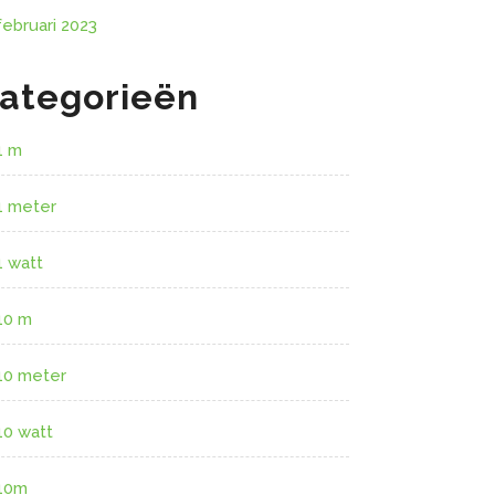
februari 2023
ategorieën
1 m
1 meter
1 watt
10 m
10 meter
10 watt
10m