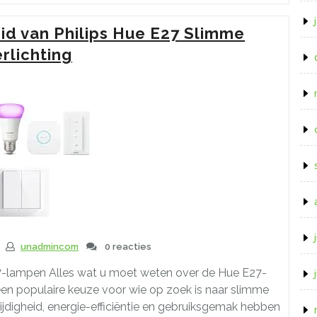
Veelzijdigheid
van
id van Philips Hue E27 Slimme
Up
en
rlichting
Down
Lampen
voor
Jouw
Interieur”
unadmincom
0 reacties
7-lampen Alles wat u moet weten over de Hue E27-
en populaire keuze voor wie op zoek is naar slimme
zijdigheid, energie-efficiëntie en gebruiksgemak hebben