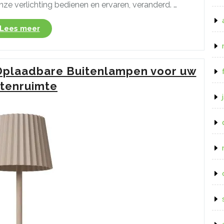
e verlichting bedienen en ervaren, veranderd. …
“Ontdek
Lees meer
de
Veelzijdigheid
van
Oplaadbare Buitenlampen voor uw
Philips
Hue
itenruimte
E27
Slimme
Verlichting”