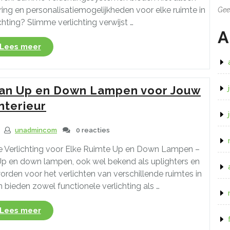
ng en personalisatiemogelijkheden voor elke ruimte in
Gee
chting? Slimme verlichting verwijst …
A
“De
Lees meer
Voordelen
van
Slimme
 van Up en Down Lampen voor Jouw
Verlichting
in
nterieur
Huis:
Gemak,
unadmincom
0 reacties
Comfort
en
e Verlichting voor Elke Ruimte Up en Down Lampen –
Energiebesparing”
 Up en down lampen, ook wel bekend als uplighters en
orden voor het verlichten van verschillende ruimtes in
 bieden zowel functionele verlichting als …
“Ontdek
Lees meer
de