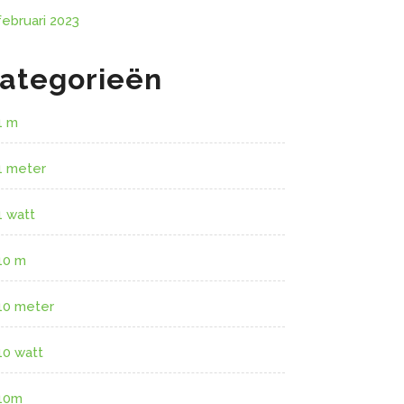
februari 2023
ategorieën
1 m
1 meter
1 watt
10 m
10 meter
10 watt
10m