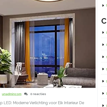
C
unadmincom
0 reacties
 LED: Moderne Verlichting voor Elk Interieur De