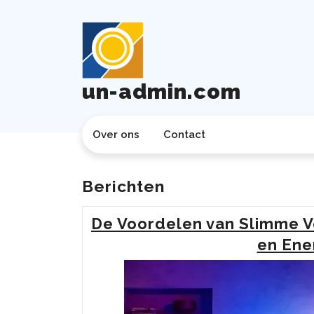
Ga
naar
de
inhoud
un-admin.com
Over ons
Contact
Berichten
De Voordelen van Slimme Ve
en Ene