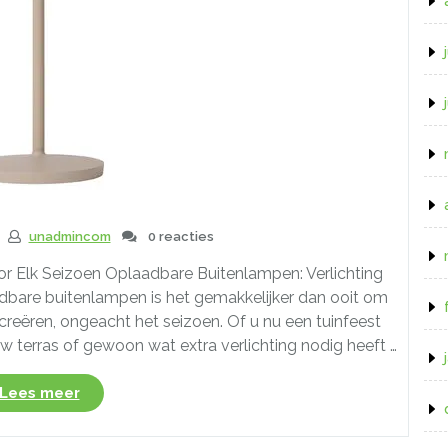
unadmincom
0 reacties
or Elk Seizoen Oplaadbare Buitenlampen: Verlichting
dbare buitenlampen is het gemakkelijker dan ooit om
 creëren, ongeacht het seizoen. Of u nu een tuinfeest
w terras of gewoon wat extra verlichting nodig heeft …
“Ontdek
Lees meer
de
Voordelen