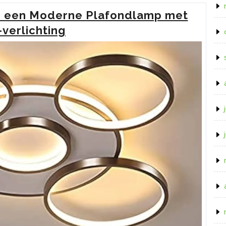
van
n een Moderne Plafondlamp met
Oplaadbare
Buitenlampen
verlichting
voor
uw
Buitenruimte”