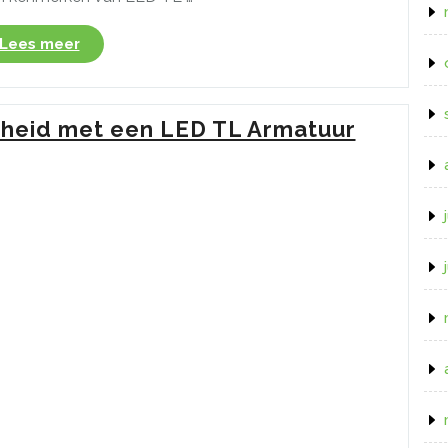
“Alles
Lees meer
over
energiezuinige
verlichting:
mheid met een LED TL Armatuur
de
voordelen
van
LED
TL
buizen”