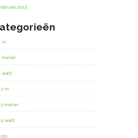
februari 2023
ategorieën
1 m
1 meter
1 watt
10 m
10 meter
10 watt
10m