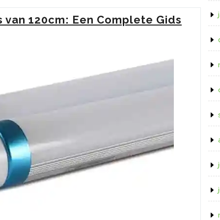
TL
is van 120cm: Een Complete Gids
Buizen
van
120
cm
voor
Heldere
Verlichting”