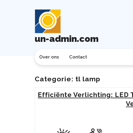
Ga
naar
de
inhoud
un-admin.com
Over ons
Contact
Categorie:
tl lamp
Efficiënte Verlichting: LED
Ve