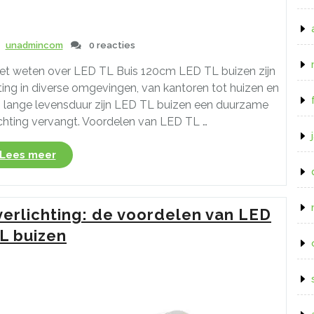
unadmincom
0 reacties
oet weten over LED TL Buis 120cm LED TL buizen zijn
ing in diverse omgevingen, van kantoren tot huizen en
n lange levensduur zijn LED TL buizen een duurzame
lichting vervangt. Voordelen van LED TL …
“Alles
Lees meer
over
de
LED
verlichting: de voordelen van LED
TL
Buis
L buizen
van
120cm:
Een
Complete
Gids”