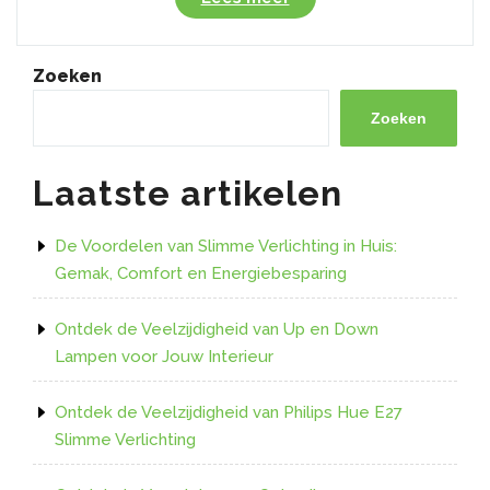
de
veelzijdigheid
van
Zoeken
Mi-
Light
Zoeken
LED-
strips:
Laatste artikelen
Verlichting
op
maat
De Voordelen van Slimme Verlichting in Huis:
voor
Gemak, Comfort en Energiebesparing
elke
gelegenheid!”
Ontdek de Veelzijdigheid van Up en Down
Lampen voor Jouw Interieur
Ontdek de Veelzijdigheid van Philips Hue E27
Slimme Verlichting