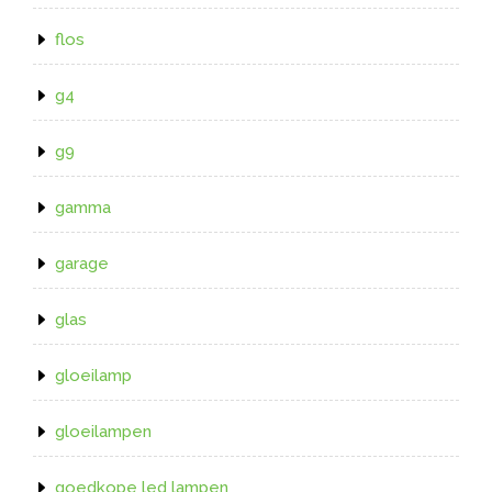
flos
g4
g9
gamma
garage
glas
gloeilamp
gloeilampen
goedkope led lampen