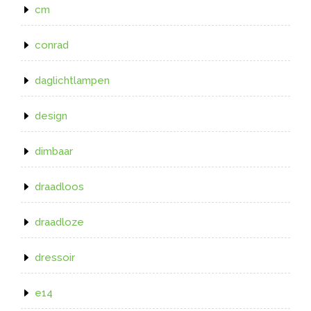
cm
conrad
daglichtlampen
design
dimbaar
draadloos
draadloze
dressoir
e14