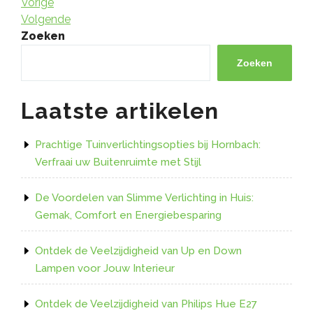
Bericht
Vorig
Vorige
bericht
Volgend
Volgende
navigatie
bericht
Zoeken
Zoeken
Laatste artikelen
Prachtige Tuinverlichtingsopties bij Hornbach:
Verfraai uw Buitenruimte met Stijl
De Voordelen van Slimme Verlichting in Huis:
Gemak, Comfort en Energiebesparing
Ontdek de Veelzijdigheid van Up en Down
Lampen voor Jouw Interieur
Ontdek de Veelzijdigheid van Philips Hue E27