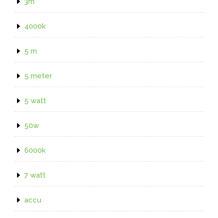
3m
4000k
5 m
5 meter
5 watt
50w
6000k
7 watt
accu