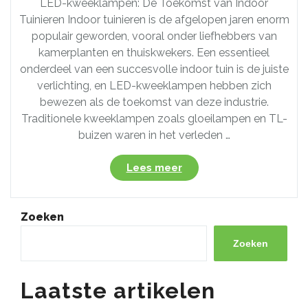
LED-kweeklampen: De Toekomst van Indoor
Tuinieren Indoor tuinieren is de afgelopen jaren enorm
populair geworden, vooral onder liefhebbers van
kamerplanten en thuiskwekers. Een essentieel
onderdeel van een succesvolle indoor tuin is de juiste
verlichting, en LED-kweeklampen hebben zich
bewezen als de toekomst van deze industrie.
Traditionele kweeklampen zoals gloeilampen en TL-
buizen waren in het verleden …
“Ontdek
Lees meer
de
Voordelen
van
Zoeken
LED
Kweeklampen
Zoeken
voor
Optimaal
Laatste artikelen
Tuinsucces”