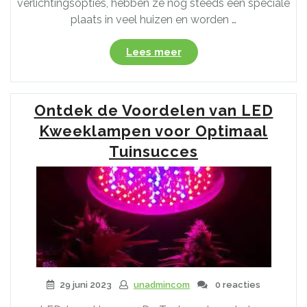
verlichtingsopties, hebben ze nog steeds een speciale
plaats in veel huizen en worden …
“Alles
Lees meer
wat
u
moet
Ontdek de Voordelen van LED
weten
over
Kweeklampen voor Optimaal
gloeilampen:
Tuinsucces
van
werking
tot
toekomstperspectief”
29 juni 2023
unadmincom
0 reacties