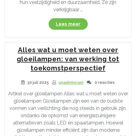
hun veelzijdigheid en duurzaamheid. Ze zijn
verkrijgbaar …
“Alles
Lees meer
Over
LED
Armaturen:
Alles wat u moet weten over
De
Moderne
gloeilampen: van werking tot
Verlichtingsoptie
toekomstperspectief
met
Veel
30 juli 2025
unadmincom
0 reacties
Voordelen”
Artikel over gloeilampen Alles wat u moet weten over
gloeilampen Gloeilampen zijn een van de oudste
vormen van verlichting die nog steeds in gebruik zijn,
ondanks de opkomst van energiezuinigere
alternatieven zoals LED en spaarlampen. Hoewel
gloeilampen minder efficiënt zijn dan moderne