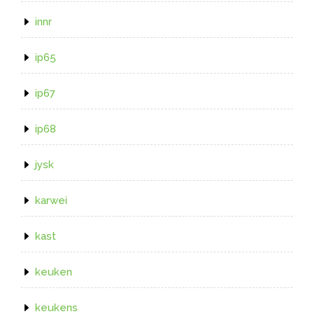
innr
ip65
ip67
ip68
jysk
karwei
kast
keuken
keukens