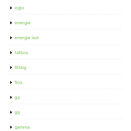
eglo
energie
energie led
fatboy
fitting
flos
g4
g9
gamma