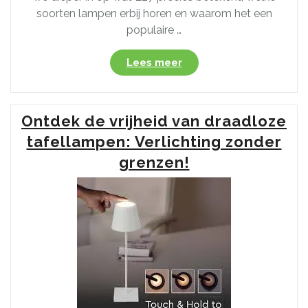
soorten lampen erbij horen en waarom het een
populaire …
“Alles
Lees meer
wat
je
moet
Ontdek de vrijheid van draadloze
weten
over
tafellampen: Verlichting zonder
de
grenzen!
veelzijdige
E27
fitting
voor
verlichting”