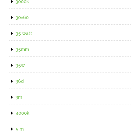
3000k
30×60
35 watt
35mm
35w
36d
3m
4000k
5 m