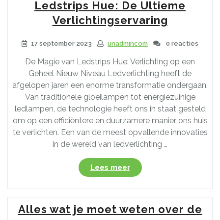
LED
Ledstrips Hue: De Ultieme
Verlichting:
Verlichtingservaring
Een
Gids
17 september 2023
unadmincom
0 reacties
voor
Optimaal
De Magie van Ledstrips Hue: Verlichting op een
Dimmen”
Geheel Nieuw Niveau Ledverlichting heeft de
afgelopen jaren een enorme transformatie ondergaan.
Van traditionele gloeilampen tot energiezuinige
ledlampen, de technologie heeft ons in staat gesteld
om op een efficiëntere en duurzamere manier ons huis
te verlichten. Een van de meest opvallende innovaties
in de wereld van ledverlichting …
“Creëer
Lees meer
Magische
Sferen
met
Alles wat je moet weten over de
Ledstrips