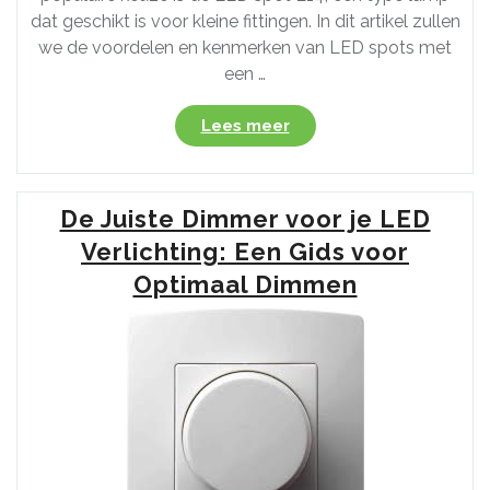
dat geschikt is voor kleine fittingen. In dit artikel zullen
we de voordelen en kenmerken van LED spots met
een …
“Ontdek
Lees meer
de
Voordelen
van
De Juiste Dimmer voor je LED
LED
Spot
Verlichting: Een Gids voor
E14:
Optimaal Dimmen
Efficiënte
Verlichting
voor
Kleine
Fittingen”