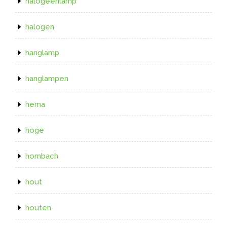
halogeenlamp
halogen
hanglamp
hanglampen
hema
hoge
hornbach
hout
houten