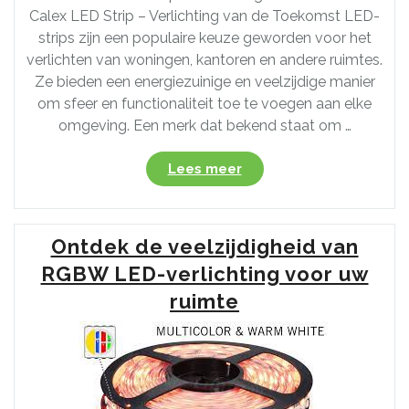
Calex LED Strip – Verlichting van de Toekomst LED-
strips zijn een populaire keuze geworden voor het
verlichten van woningen, kantoren en andere ruimtes.
Ze bieden een energiezuinige en veelzijdige manier
om sfeer en functionaliteit toe te voegen aan elke
omgeving. Een merk dat bekend staat om …
“Ontdek
Lees meer
de
Veelzijdigheid
van
Ontdek de veelzijdigheid van
de
Calex
RGBW LED-verlichting voor uw
LED
ruimte
Strip
voor
Sfeervolle
Verlichting”