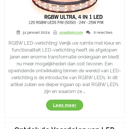
31 januari 2024
unadmincom
0 reacties
RGBW LED-verlichting: Verrijk uw ruimte met kleur en
functionaliteit LED-verlichting heeft de afgelopen
jaren een enorme transformatie ondergaan en biedt
nu meer mogelijkheden dan ooit tevoren. Een
opwindende ontwikkeling binnen de wereld van LED-
verlichting is de introductie van RGBW LED’s. In dit
artikel zullen we dieper ingaan op wat RGBW LED’s
zijn en waarom ze …
“Ontdek
Lees meer
de
veelzijdigheid
van