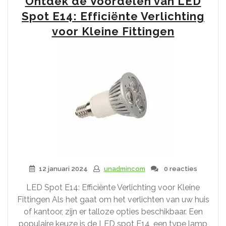
Ontdek de Voordelen van LED
RGBW
LED-
Spot E14: Efficiënte Verlichting
verlichting
voor Kleine Fittingen
voor
uw
ruimte”
12 januari 2024
unadmincom
0 reacties
LED Spot E14: Efficiënte Verlichting voor Kleine
Fittingen Als het gaat om het verlichten van uw huis
of kantoor, zijn er talloze opties beschikbaar. Een
populaire keuze is de LED spot E14, een type lamp