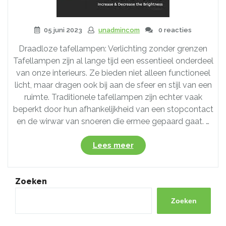
05 juni 2023
unadmincom
0 reacties
Draadloze tafellampen: Verlichting zonder grenzen
Tafellampen zijn al lange tijd een essentieel onderdeel
van onze interieurs. Ze bieden niet alleen functioneel
licht, maar dragen ook bij aan de sfeer en stijl van een
ruimte. Traditionele tafellampen zijn echter vaak
beperkt door hun afhankelijkheid van een stopcontact
en de wirwar van snoeren die ermee gepaard gaat. …
“Ontdek
Lees meer
de
vrijheid
van
Zoeken
draadloze
tafellampen:
Zoeken
Verlichting
zonder