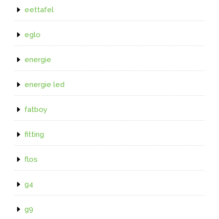
eettafel
eglo
energie
energie led
fatboy
fitting
flos
g4
g9