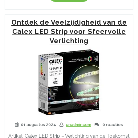
over
energiezuinige
LED
Ontdek de Veelzijdigheid van de
lampen
12
Calex LED Strip voor Sfeervolle
volt
Verlichting
met
GU10
fitting”
01 augustus 2024
unadmincom
0 reacties
Artikel: Calex LED Strip – Verlichting van de Toekomst