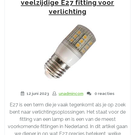
Hue:
veelzijdige E27 fitting voor
De
verlichting
Ultieme
Verlichtingservaring”
12 juni 2023
unadmincom
0 reacties
E27 is een term die je vaak tegenkomt als je op zoek
bent naar verlichtingsoplossingen. Het staat voor de
fitting van een lamp en is een van de meest
voorkomende fittingen in Nederland. In dit artikel gaan
we dieper in op wat E27 precies betekent, welke