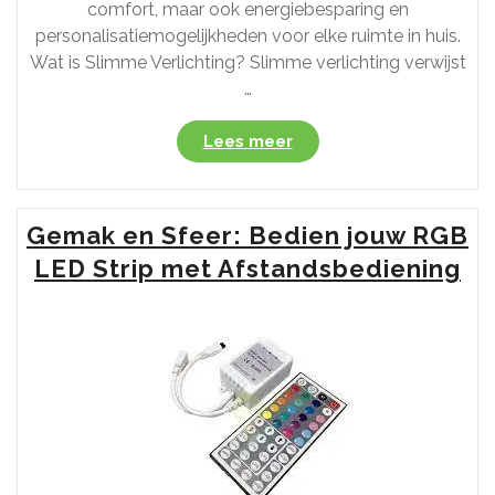
comfort, maar ook energiebesparing en
personalisatiemogelijkheden voor elke ruimte in huis.
Wat is Slimme Verlichting? Slimme verlichting verwijst
…
“De
Lees meer
Voordelen
van
Slimme
Gemak en Sfeer: Bedien jouw RGB
Verlichting
in
LED Strip met Afstandsbediening
Huis:
Gemak,
Comfort
en
Energiebesparing”