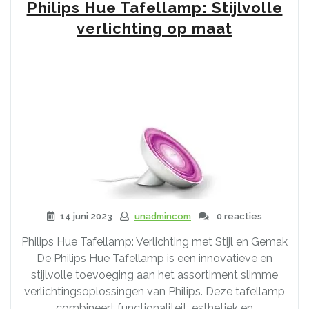
RGB
Philips Hue Tafellamp: Stijlvolle
LED
verlichting op maat
Strip
met
Afstandsbediening”
14 juni 2023
unadmincom
0 reacties
Philips Hue Tafellamp: Verlichting met Stijl en Gemak
De Philips Hue Tafellamp is een innovatieve en
stijlvolle toevoeging aan het assortiment slimme
verlichtingsoplossingen van Philips. Deze tafellamp
combineert functionaliteit, esthetiek en