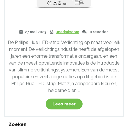
27 mei 2023
unadmincom
0 reacties
De Philips Hue LED-strip: Verlichting op maat voor elk
moment De verlichtingsindustrie heeft de afgelopen
jaren een enorme transformatie ondergaan, en een
van de meest opvallende innovaties is de introductie
van slimme verlichtingssystemen. Een van de meest
populaire en veelzijdige opties op dit gebied is de
Philips Hue LED-strip. Met zijn aanpasbare kleuren,
helderheid en …
“Transformeer
Lees meer
je
ruimte
met
Zoeken