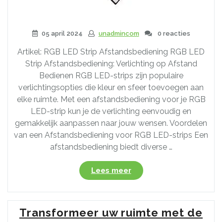
05 april 2024
unadmincom
0 reacties
Artikel: RGB LED Strip Afstandsbediening RGB LED
Strip Afstandsbediening: Verlichting op Afstand
Bedienen RGB LED-strips zijn populaire
verlichtingsopties die kleur en sfeer toevoegen aan
elke ruimte. Met een afstandsbediening voor je RGB
LED-strip kun je de verlichting eenvoudig en
gemakkelijk aanpassen naar jouw wensen. Voordelen
van een Afstandsbediening voor RGB LED-strips Een
afstandsbediening biedt diverse …
“Gemak
Lees meer
en
Sfeer:
Bedien
Transformeer uw ruimte met de
jouw