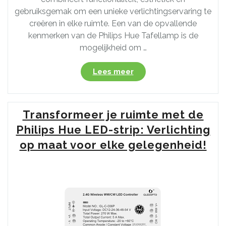
gebruiksgemak om een unieke verlichtingservaring te
creëren in elke ruimte. Een van de opvallende
kenmerken van de Philips Hue Tafellamp is de
mogelijkheid om …
“Transformeer
Lees meer
uw
ruimte
met
Transformeer je ruimte met de
de
Philips
Philips Hue LED-strip: Verlichting
Hue
op maat voor elke gelegenheid!
Tafellamp:
Stijlvolle
verlichting
op
maat”