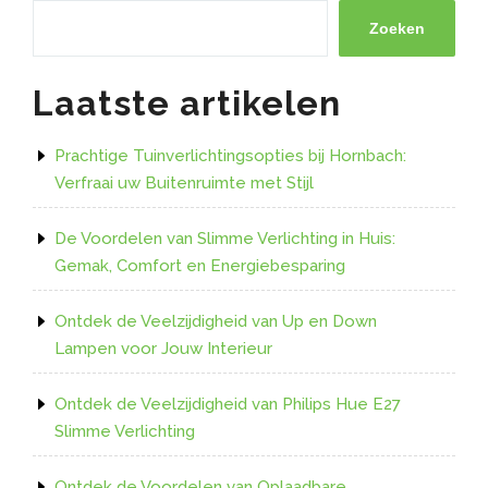
de
Philips
Zoeken
Hue
LED-
Laatste artikelen
strip:
Verlichting
op
Prachtige Tuinverlichtingsopties bij Hornbach:
maat
Verfraai uw Buitenruimte met Stijl
voor
elke
De Voordelen van Slimme Verlichting in Huis:
gelegenheid!”
Gemak, Comfort en Energiebesparing
Ontdek de Veelzijdigheid van Up en Down
Lampen voor Jouw Interieur
Ontdek de Veelzijdigheid van Philips Hue E27
Slimme Verlichting
Ontdek de Voordelen van Oplaadbare