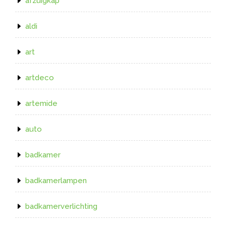
afzuigkap
aldi
art
artdeco
artemide
auto
badkamer
badkamerlampen
badkamerverlichting