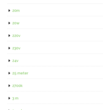
20m
20w
220v
230v
24v
25 meter
2700k
3 m