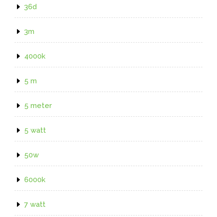
36d
3m
4000k
5 m
5 meter
5 watt
50w
6000k
7 watt