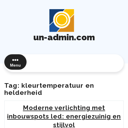
Ga
naar
de
inhoud
un-admin.com
Menu
Tag:
kleurtemperatuur en
helderheid
Moderne verlichting met
inbouwspots led: energiezuinig en
stijlvol