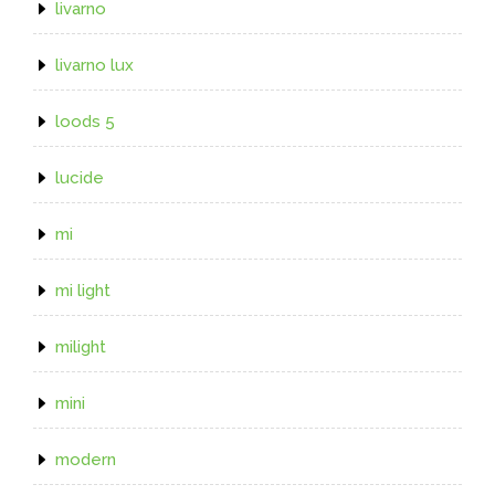
livarno
livarno lux
loods 5
lucide
mi
mi light
milight
mini
modern