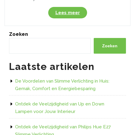
“Moderne
Lees meer
verlichting
met
inbouwspots
Zoeken
led:
energiezuinig
Zoeken
en
stijlvol”
Laatste artikelen
De Voordelen van Slimme Verlichting in Huis:
Gemak, Comfort en Energiebesparing
Ontdek de Veelzijdigheid van Up en Down
Lampen voor Jouw Interieur
Ontdek de Veelzijdigheid van Philips Hue E27
Slimme Verlichting