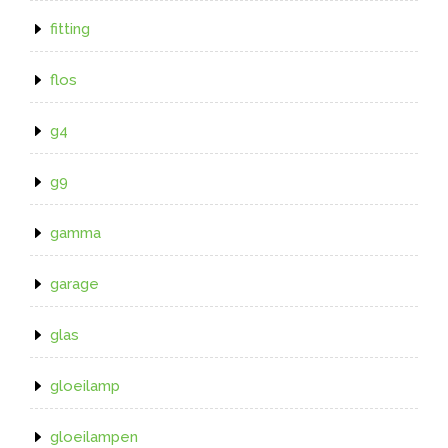
fitting
flos
g4
g9
gamma
garage
glas
gloeilamp
gloeilampen