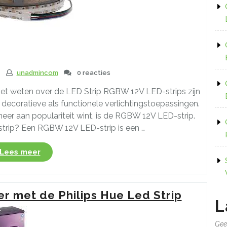
4
unadmincom
0 reacties
oet weten over de LED Strip RGBW 12V LED-strips zijn
ecoratieve als functionele verlichtingstoepassingen.
eer aan populariteit wint, is de RGBW 12V LED-strip.
rip? Een RGBW 12V LED-strip is een …
“De
Lees meer
veelzijdigheid
van
een
r met de Philips Hue Led Strip
RGBW
L
12V
LED-
Gee