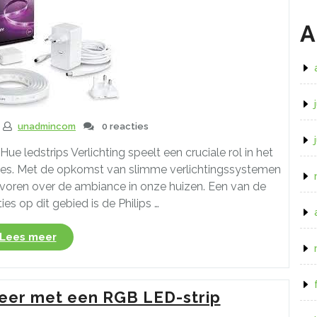
strip”
A
unadmincom
0 reacties
ue ledstrips Verlichting speelt een cruciale rol in het
imtes. Met de opkomst van slimme verlichtingssystemen
voren over de ambiance in onze huizen. Een van de
es op dit gebied is de Philips …
“Creëer
Lees meer
de
Perfecte
Sfeer
feer met een RGB LED-strip
met
de