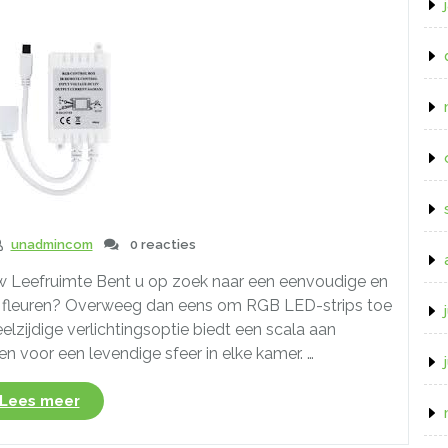
Philips
Hue
Led
Strip”
unadmincom
0 reacties
uw Leefruimte Bent u op zoek naar een eenvoudige en
e fleuren? Overweeg dan eens om RGB LED-strips toe
elzijdige verlichtingsoptie biedt een scala aan
n voor een levendige sfeer in elke kamer. …
“Creëer
Lees meer
Kleurrijke
Sfeer