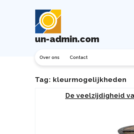
Ga
naar
de
inhoud
un-admin.com
Over ons
Contact
Tag:
kleurmogelijkheden
De veelzijdigheid 