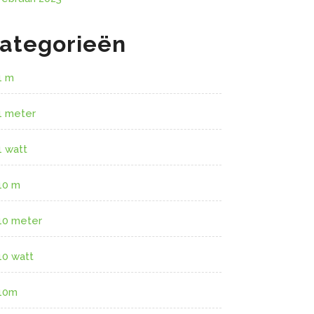
ategorieën
1 m
1 meter
1 watt
10 m
10 meter
10 watt
10m