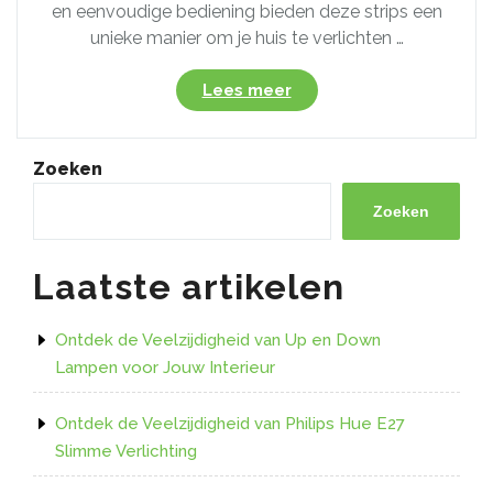
en eenvoudige bediening bieden deze strips een
unieke manier om je huis te verlichten …
“Creëer
Lees meer
de
Perfecte
Sfeer
Zoeken
met
de
Zoeken
Magische
Hue
Laatste artikelen
LED-
strip”
Ontdek de Veelzijdigheid van Up en Down
Lampen voor Jouw Interieur
Ontdek de Veelzijdigheid van Philips Hue E27
Slimme Verlichting