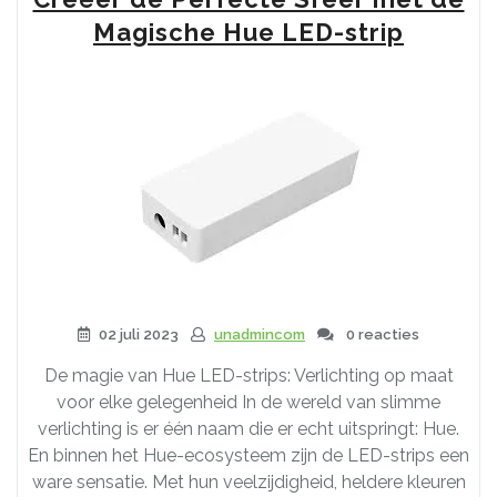
een
Hue
Magische Hue LED-strip
Led
Strip
Profiel”
02 juli 2023
unadmincom
0 reacties
De magie van Hue LED-strips: Verlichting op maat
voor elke gelegenheid In de wereld van slimme
verlichting is er één naam die er echt uitspringt: Hue.
En binnen het Hue-ecosysteem zijn de LED-strips een
ware sensatie. Met hun veelzijdigheid, heldere kleuren