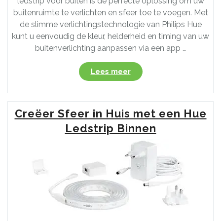
ledstrip voor buiten is de perfecte oplossing om uw
buitenruimte te verlichten en sfeer toe te voegen. Met
de slimme verlichtingstechnologie van Philips Hue
kunt u eenvoudig de kleur, helderheid en timing van uw
buitenverlichting aanpassen via een app …
“Ontdek
Lees meer
de
Veelzijdige
Hue
Creëer Sfeer in Huis met een Hue
Ledstrip
voor
Ledstrip Binnen
Buiten:
Sfeervolle
Verlichting
voor
uw
Buitengebied”