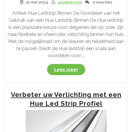
21 mei 2024
unadmincom
0 reacties
Artikel: Hue Ledstrip Binnen De Voordelen van het
Gebruik van een Hue Ledstrip Binnen De Hue ledstrip
is een populaire keuze voor diegenen die op zoek zijn
naar flexibele en sfeervolle verlichting binnen hun huis.
Met de mogelijkheid om de kleuren en helderheid aan
te passen, biedt de Hue ledstrip een scala aan
voordelen voor …
“Creëer
Lees meer
Sfeer
in
Huis
Verbeter uw Verlichting met een
met
een
Hue Led Strip Profiel
Hue
Ledstrip
Binnen”