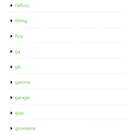
fatboy
fitting
flos
g4
g9
gamma
garage
glas
gloeilamp