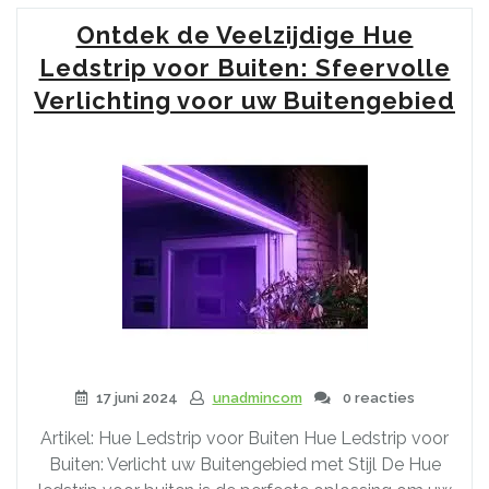
Hue
Ontdek de Veelzijdige Hue
ledstrip
van
Ledstrip voor Buiten: Sfeervolle
2
Verlichting voor uw Buitengebied
meter:
Verander
uw
verlichtingssfeer
met
gemak!”
17 juni 2024
unadmincom
0 reacties
Artikel: Hue Ledstrip voor Buiten Hue Ledstrip voor
Buiten: Verlicht uw Buitengebied met Stijl De Hue