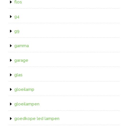
flos
g4
g9
gamma
garage
glas
gloeilamp
gloeilampen
goedkope led lampen