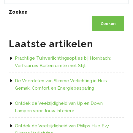
interieur
tot
Zoeken
leven
met
Zoeken
kleurrijke
LED-
Laatste artikelen
strips
RGB”
Prachtige Tuinverlichtingsopties bij Hornbach:
Verfraai uw Buitenruimte met Stijl
De Voordelen van Slimme Verlichting in Huis:
Gemak, Comfort en Energiebesparing
Ontdek de Veelzijdigheid van Up en Down
Lampen voor Jouw Interieur
Ontdek de Veelzijdigheid van Philips Hue E27