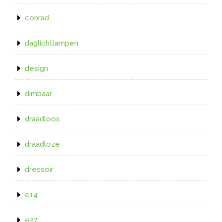
conrad
daglichtlampen
design
dimbaar
draadloos
draadloze
dressoir
e14
e27