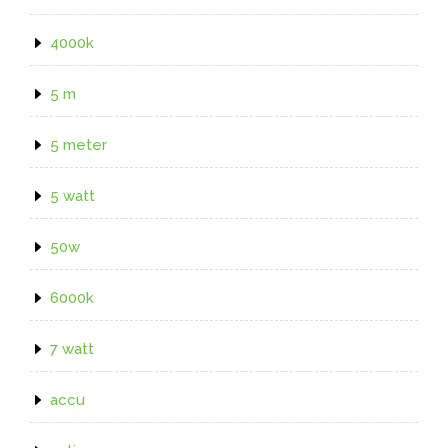
4000k
5 m
5 meter
5 watt
50w
6000k
7 watt
accu