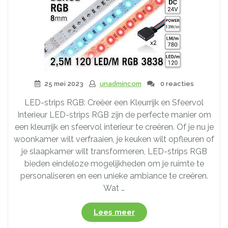
25 mei 2023
unadmincom
0 reacties
LED-strips RGB: Creëer een Kleurrijk en Sfeervol
Interieur LED-strips RGB zijn de perfecte manier om
een kleurrijk en sfeervol interieur te creëren. Of je nu je
woonkamer wilt verfraaien, je keuken wilt opfleuren of
je slaapkamer wilt transformeren, LED-strips RGB
bieden eindeloze mogelijkheden om je ruimte te
personaliseren en een unieke ambiance te creëren.
Wat …
“Breng
Lees meer
je