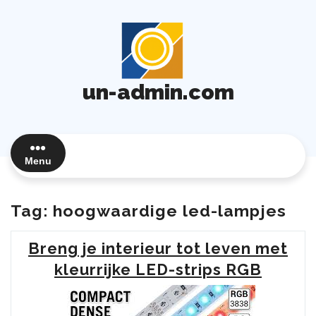
Ga
naar
de
inhoud
un-admin.com
Menu
Tag:
hoogwaardige led-lampjes
Breng je interieur tot leven met
kleurrijke LED-strips RGB