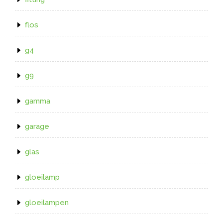
flos
g4
g9
gamma
garage
glas
gloeilamp
gloeilampen