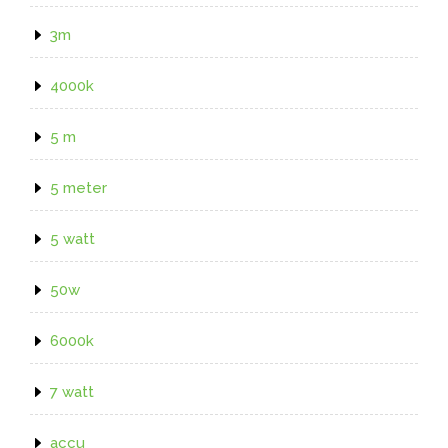
3m
4000k
5 m
5 meter
5 watt
50w
6000k
7 watt
accu