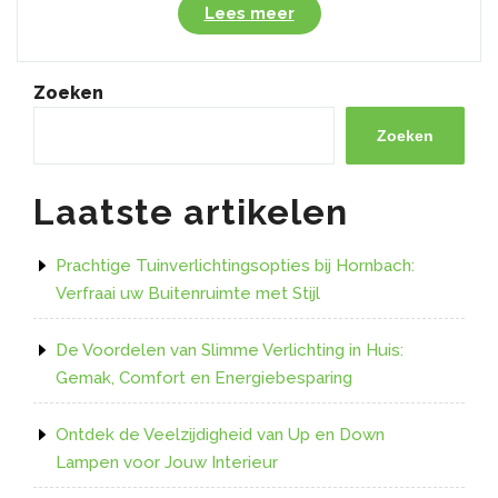
“Verlicht
Lees meer
uw
huis
met
Zoeken
stijlvolle
en
Zoeken
betaalbare
Kwantum
Laatste artikelen
tafellampen”
Prachtige Tuinverlichtingsopties bij Hornbach:
Verfraai uw Buitenruimte met Stijl
De Voordelen van Slimme Verlichting in Huis:
Gemak, Comfort en Energiebesparing
Ontdek de Veelzijdigheid van Up en Down
Lampen voor Jouw Interieur