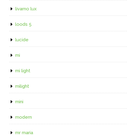
livarno lux
loods 5
lucide
mi
mi light
milight
mini
modern
mr maria