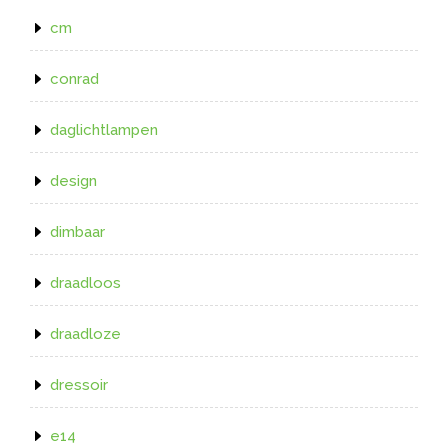
cm
conrad
daglichtlampen
design
dimbaar
draadloos
draadloze
dressoir
e14