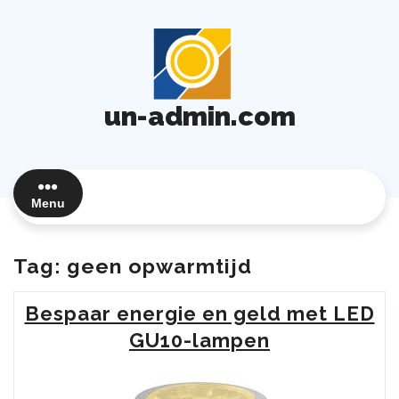
Ga
naar
de
inhoud
un-admin.com
Menu
Tag:
geen opwarmtijd
Bespaar energie en geld met LED
GU10-lampen