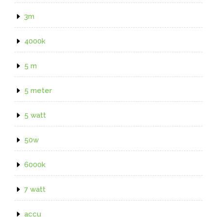
3m
4000k
5 m
5 meter
5 watt
50w
6000k
7 watt
accu