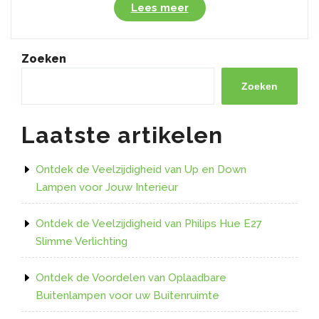
“Bespaar
Lees meer
energie
en
geld
Zoeken
met
LED
Zoeken
GU10-
lampen”
Laatste artikelen
Ontdek de Veelzijdigheid van Up en Down
Lampen voor Jouw Interieur
Ontdek de Veelzijdigheid van Philips Hue E27
Slimme Verlichting
Ontdek de Voordelen van Oplaadbare
Buitenlampen voor uw Buitenruimte