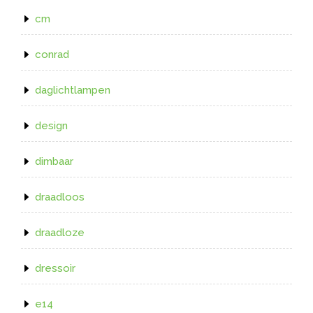
cm
conrad
daglichtlampen
design
dimbaar
draadloos
draadloze
dressoir
e14