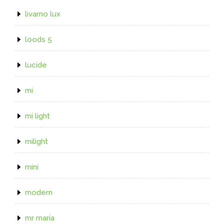
livarno lux
loods 5
lucide
mi
mi light
milight
mini
modern
mr maria