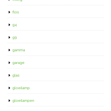
flos
g4
g9
gamma
garage
glas
gloeilamp
gloeilampen