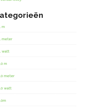
ategorieën
1 m
1 meter
1 watt
10 m
10 meter
10 watt
10m