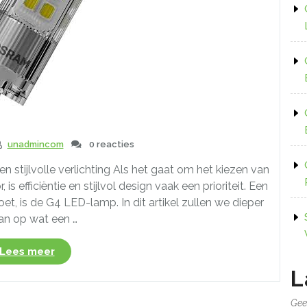
unadmincom
0 reacties
n stijlvolle verlichting Als het gaat om het kiezen van
 is efficiëntie en stijlvol design vaak een prioriteit. Een
oet, is de G4 LED-lamp. In dit artikel zullen we dieper
an op wat een …
“Efficiënt
Lees meer
en
L
stijlvol:
Ontdek
Gee