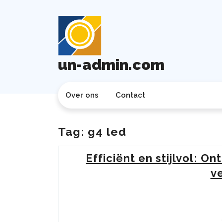
Ga
naar
de
inhoud
un-admin.com
Over ons
Contact
Tag:
g4 led
Efficiënt en stijlvol: 
ve