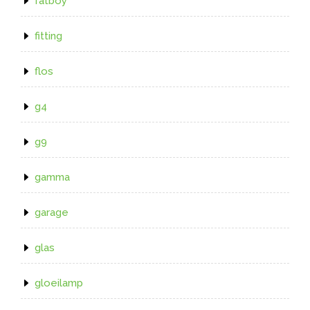
fatboy
fitting
flos
g4
g9
gamma
garage
glas
gloeilamp