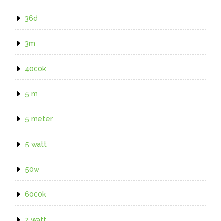
36d
3m
4000k
5 m
5 meter
5 watt
50w
6000k
7 watt