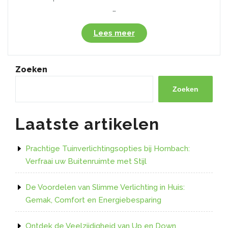
…
“Bespaar
Lees meer
energie
en
geld
Zoeken
met
LED
Zoeken
TL-
lampen:
Laatste artikelen
de
duurzame
verlichtingsoplossing”
Prachtige Tuinverlichtingsopties bij Hornbach:
Verfraai uw Buitenruimte met Stijl
De Voordelen van Slimme Verlichting in Huis:
Gemak, Comfort en Energiebesparing
Ontdek de Veelzijdigheid van Up en Down