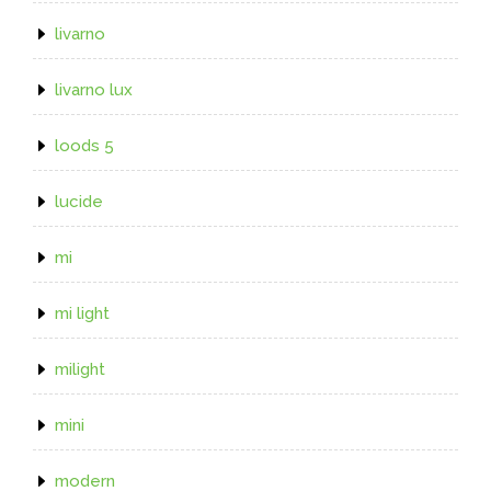
livarno
livarno lux
loods 5
lucide
mi
mi light
milight
mini
modern