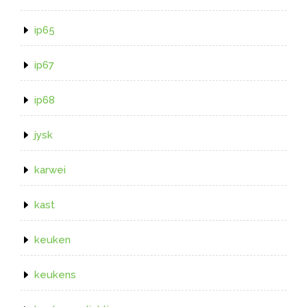
ip65
ip67
ip68
jysk
karwei
kast
keuken
keukens