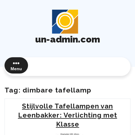
Ga
naar
de
inhoud
un-admin.com
Menu
Tag:
dimbare tafellamp
Stijlvolle Tafellampen van
Leenbakker: Verlichting met
Klasse