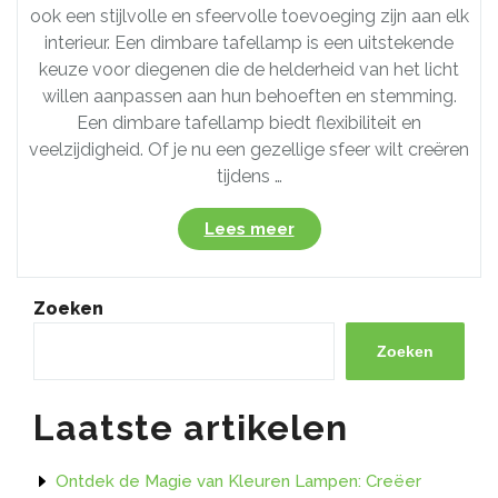
ook een stijlvolle en sfeervolle toevoeging zijn aan elk
interieur. Een dimbare tafellamp is een uitstekende
keuze voor diegenen die de helderheid van het licht
willen aanpassen aan hun behoeften en stemming.
Een dimbare tafellamp biedt flexibiliteit en
veelzijdigheid. Of je nu een gezellige sfeer wilt creëren
tijdens …
“Creëer
Lees meer
de
perfecte
sfeer
Zoeken
met
een
Zoeken
dimbare
tafellamp!”
Laatste artikelen
Ontdek de Magie van Kleuren Lampen: Creëer