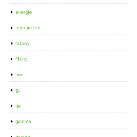
energie
energie led
fatboy
fitting
flos
g4
g9
gamma
garage