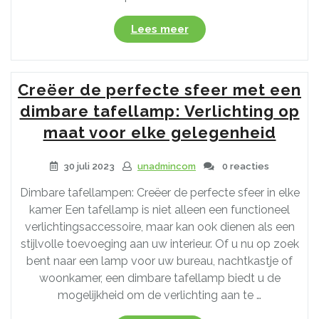
“Stijlvolle
Lees meer
Tafellampen
van
Leenbakker:
Creëer de perfecte sfeer met een
Verlichting
met
dimbare tafellamp: Verlichting op
Klasse”
maat voor elke gelegenheid
30 juli 2023
unadmincom
0 reacties
Dimbare tafellampen: Creëer de perfecte sfeer in elke
kamer Een tafellamp is niet alleen een functioneel
verlichtingsaccessoire, maar kan ook dienen als een
stijlvolle toevoeging aan uw interieur. Of u nu op zoek
bent naar een lamp voor uw bureau, nachtkastje of
woonkamer, een dimbare tafellamp biedt u de
mogelijkheid om de verlichting aan te …