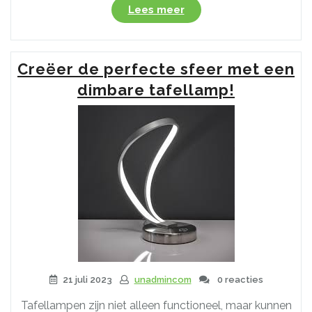
“Creëer
Lees meer
de
perfecte
sfeer
Creëer de perfecte sfeer met een
met
een
dimbare tafellamp!
dimbare
tafellamp:
Verlichting
op
maat
voor
elke
gelegenheid”
21 juli 2023
unadmincom
0 reacties
Tafellampen zijn niet alleen functioneel, maar kunnen