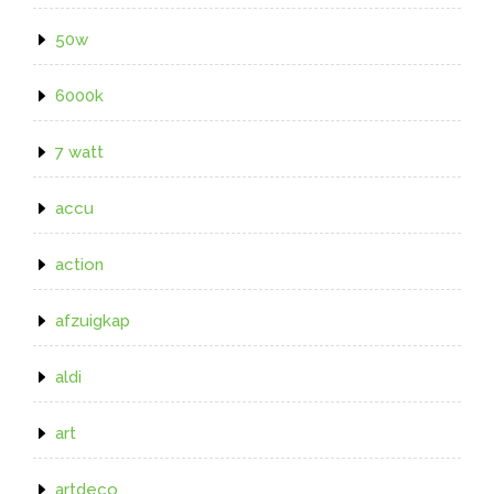
50w
6000k
7 watt
accu
action
afzuigkap
aldi
art
artdeco