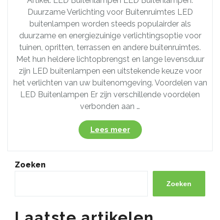
Artikel: LED Buitenlampen LED Buitenlampen:
Duurzame Verlichting voor Buitenruimtes LED
buitenlampen worden steeds populairder als
duurzame en energiezuinige verlichtingsoptie voor
tuinen, opritten, terrassen en andere buitenruimtes.
Met hun heldere lichtopbrengst en lange levensduur
zijn LED buitenlampen een uitstekende keuze voor
het verlichten van uw buitenomgeving. Voordelen van
LED Buitenlampen Er zijn verschillende voordelen
verbonden aan …
“Ontdek
Lees meer
de
Voordelen
van
Zoeken
LED
Buitenlampen
Zoeken
voor
uw
Laatste artikelen
Tuinverlichting!”