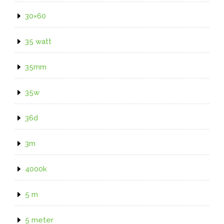
30×60
35 watt
35mm
35w
36d
3m
4000k
5 m
5 meter