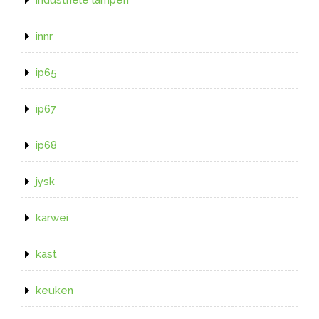
innr
ip65
ip67
ip68
jysk
karwei
kast
keuken