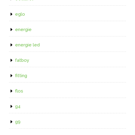
eglo
energie
energie led
fatboy
fitting
flos
g4
g9