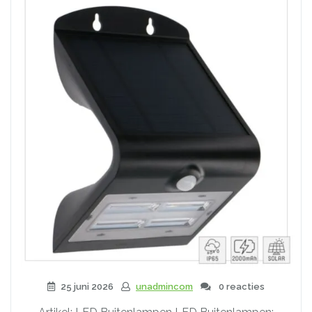
25 juni 2026
unadmincom
0 reacties