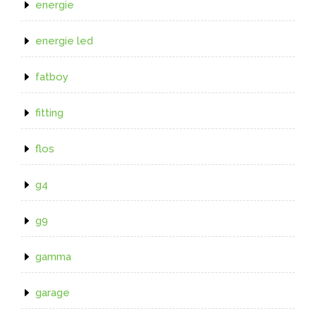
energie
energie led
fatboy
fitting
flos
g4
g9
gamma
garage