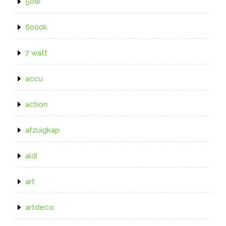
50w
6000k
7 watt
accu
action
afzuigkap
aldi
art
artdeco