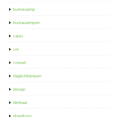
bureaulamp
bureaulampen
calex
cm
conrad
daglichtlampen
design
dimbaar
draadloos