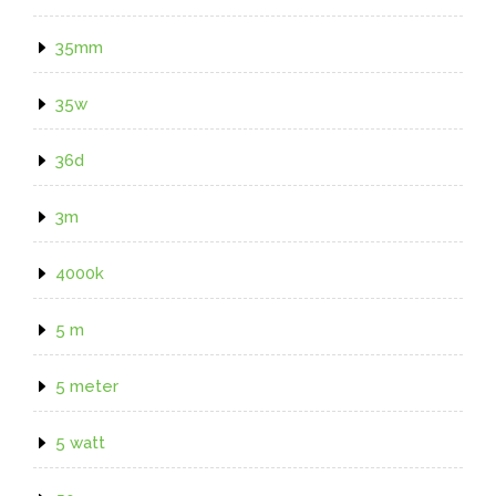
35mm
35w
36d
3m
4000k
5 m
5 meter
5 watt