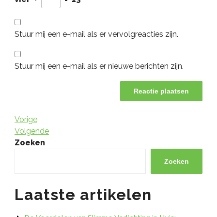
Stuur mij een e-mail als er vervolgreacties zijn.
Stuur mij een e-mail als er nieuwe berichten zijn.
Bericht
Vorig
Vorige
bericht
Volgend
Volgende
navigatie
bericht
Zoeken
Zoeken
Laatste artikelen