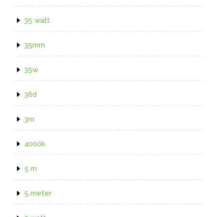
35 watt
35mm
35w
36d
3m
4000k
5 m
5 meter