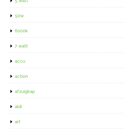
5 watt
50w
6000k
7 watt
accu
action
afzuigkap
aldi
art