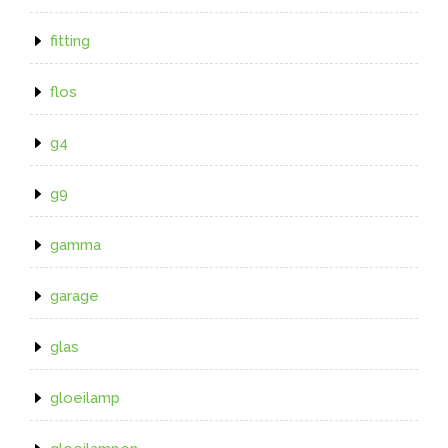
fitting
flos
g4
g9
gamma
garage
glas
gloeilamp