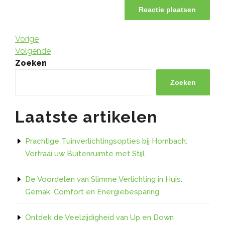
Bericht
Vorig
Vorige
bericht
Volgend
Volgende
navigatie
bericht
Zoeken
Zoeken
Laatste artikelen
Prachtige Tuinverlichtingsopties bij Hornbach:
Verfraai uw Buitenruimte met Stijl
De Voordelen van Slimme Verlichting in Huis:
Gemak, Comfort en Energiebesparing
Ontdek de Veelzijdigheid van Up en Down