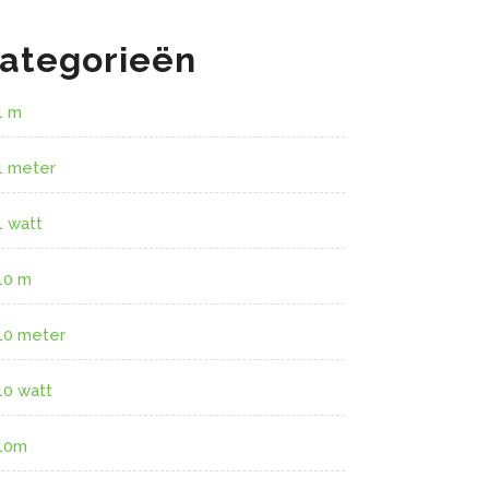
ategorieën
1 m
1 meter
1 watt
10 m
10 meter
10 watt
10m