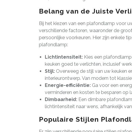
Belang van de Juiste Verl
Bij het kiezen van een plafondlamp voor u
verschillende factoren, waaronder de groo
persoonlijke voorkeuren. Hier zijn enkele ti
plafondlamp:
Lichtintensiteit:
Kies een plafondlamp
keuken goed te verlichten, inclusief wer
Stijl:
Overweeg de stijl van uw keuken en
interieurontwerp. Van modern tot klassiek
Energie-efficiëntie:
Ga voor een energ
verminderen en kosten te besparen op la
Dimbaarheid:
Een dimbare plafondlamp b
lichtintensiteit naar wens, afhankelijk van
Populaire Stijlen Plafon
Er zijn verschillende populaire stijlen pla