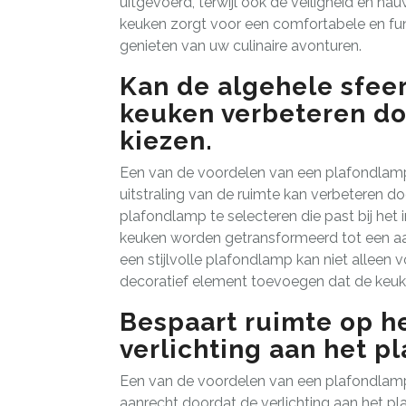
uitgevoerd, terwijl ook de veiligheid en n
keuken zorgt voor een comfortabele en fun
genieten van uw culinaire avonturen.
Kan de algehele sfeer
keuken verbeteren doo
kiezen.
Een van de voordelen van een plafondlamp 
uitstraling van de ruimte kan verbeteren do
plafondlamp te selecteren die past bij het
keuken worden getransformeerd tot een aan
een stijlvolle plafondlamp kan niet alleen
decoratief element toevoegen dat de keuken
Bespaart ruimte op h
verlichting aan het p
Een van de voordelen van een plafondlamp 
aanrecht doordat de verlichting aan het pla