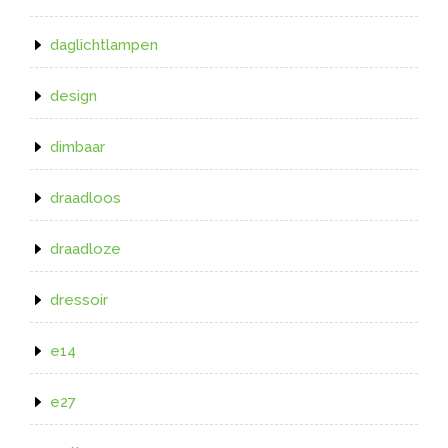
daglichtlampen
design
dimbaar
draadloos
draadloze
dressoir
e14
e27