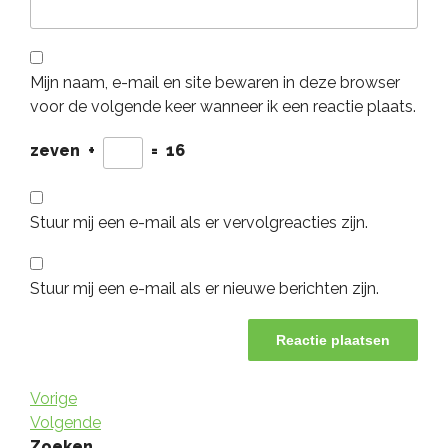
Mijn naam, e-mail en site bewaren in deze browser
voor de volgende keer wanneer ik een reactie plaats.
zeven
+
=
16
Stuur mij een e-mail als er vervolgreacties zijn.
Stuur mij een e-mail als er nieuwe berichten zijn.
Berichtnavigatie
Vorig
Vorige
bericht
Volgend
Volgende
bericht
Zoeken