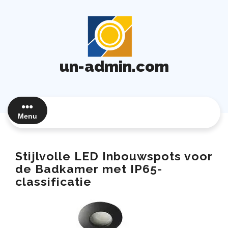
Ga
naar
de
inhoud
un-admin.com
Menu
Stijlvolle LED Inbouwspots voor
de Badkamer met IP65-
classificatie