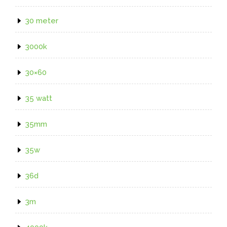
30 meter
3000k
30×60
35 watt
35mm
35w
36d
3m