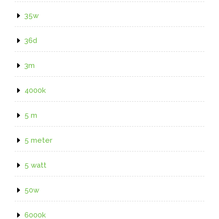
35w
36d
3m
4000k
5 m
5 meter
5 watt
50w
6000k