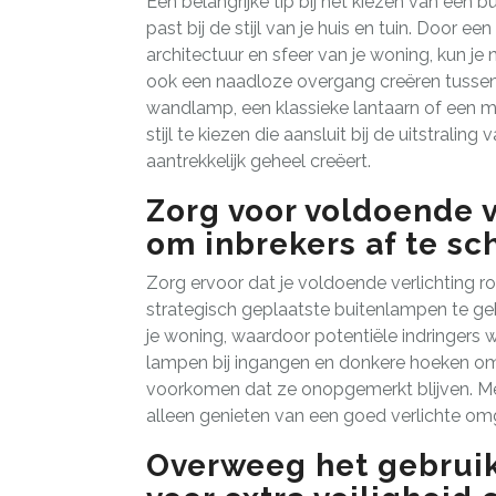
Een belangrijke tip bij het kiezen van een 
past bij de stijl van je huis en tuin. Door 
architectuur en sfeer van je woning, kun je
ook een naadloze overgang creëren tussen
wandlamp, een klassieke lantaarn of een min
stijl te kiezen die aansluit bij de uitstrali
aantrekkelijk geheel creëert.
Zorg voor voldoende v
om inbrekers af te sc
Zorg ervoor dat je voldoende verlichting r
strategisch geplaatste buitenlampen te geb
je woning, waardoor potentiële indringer
lampen bij ingangen en donkere hoeken om
voorkomen dat ze onopgemerkt blijven. Met
alleen genieten van een goed verlichte omg
Overweeg het gebrui