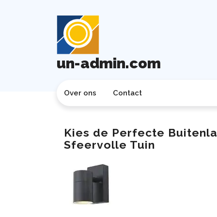
Ga
naar
de
inhoud
un-admin.com
Over ons
Contact
Kies de Perfecte Buitenl
Sfeervolle Tuin