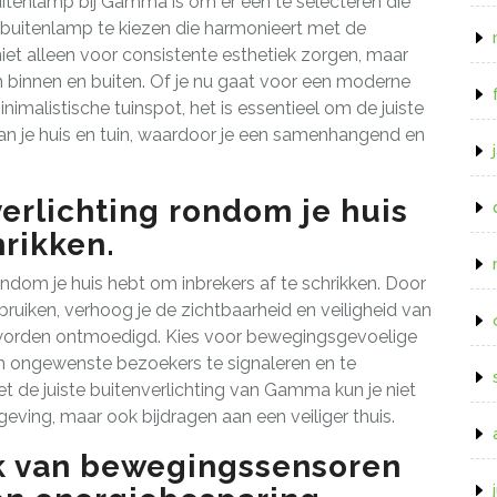
buitenlamp bij Gamma is om er een te selecteren die
een buitenlamp te kiezen die harmonieert met de
 niet alleen voor consistente esthetiek zorgen, maar
 binnen en buiten. Of je nu gaat voor een moderne
imalistische tuinspot, het is essentieel om de juiste
ng van je huis en tuin, waardoor je een samenhangend en
erlichting rondom je huis
hrikken.
ondom je huis hebt om inbrekers af te schrikken. Door
ruiken, verhoog je de zichtbaarheid en veiligheid van
s worden ontmoedigd. Kies voor bewegingsgevoelige
 ongewenste bezoekers te signaleren en te
 de juiste buitenverlichting van Gamma kun je niet
eving, maar ook bijdragen aan een veiliger thuis.
k van bewegingssensoren