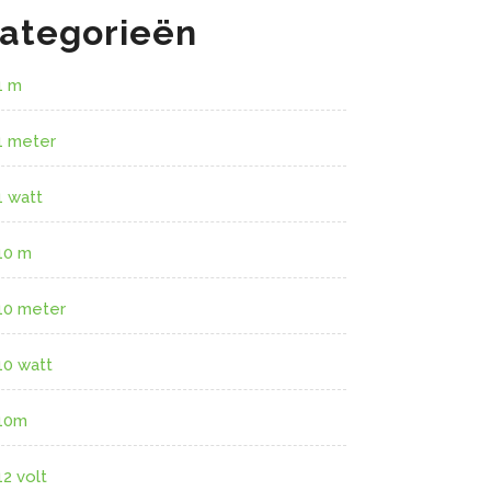
ategorieën
1 m
1 meter
1 watt
10 m
10 meter
10 watt
10m
12 volt