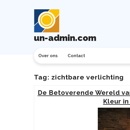
Ga
naar
de
inhoud
un-admin.com
Over ons
Contact
Tag:
zichtbare verlichting
De Betoverende Wereld van
Kleur i