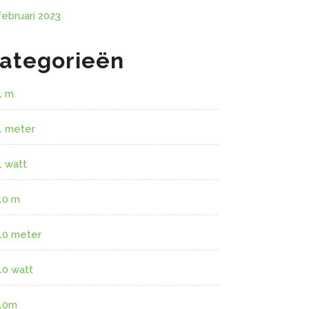
februari 2023
ategorieën
1 m
1 meter
1 watt
10 m
10 meter
10 watt
10m