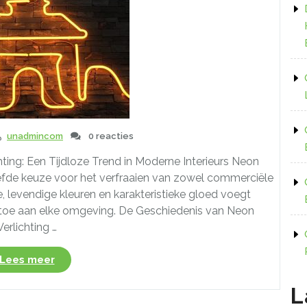
unadmincom
0 reacties
hting: Een Tijdloze Trend in Moderne Interieurs Neon
liefde keuze voor het verfraaien van zowel commerciële
re, levendige kleuren en karakteristieke gloed voegt
jl toe aan elke omgeving. De Geschiedenis van Neon
Verlichting …
“De
Lees meer
Betoverende
Wereld
L
van