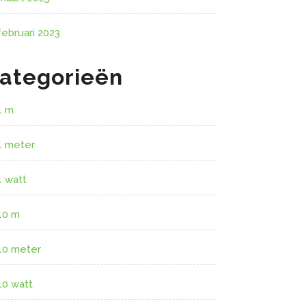
februari 2023
ategorieën
1 m
1 meter
1 watt
10 m
10 meter
10 watt