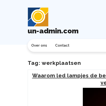
Ga
naar
de
inhoud
un-admin.com
Over ons
Contact
Tag:
werkplaatsen
Waarom led lampjes de bes
ve