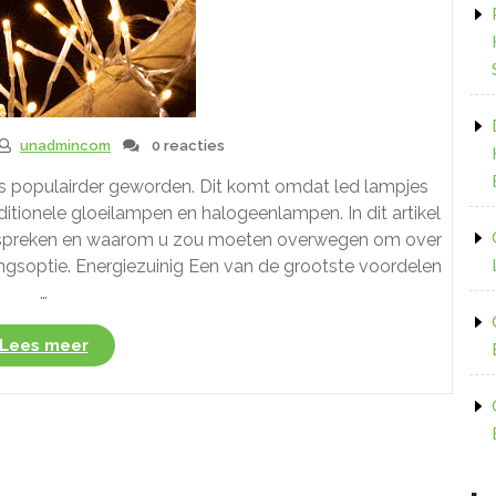
unadmincom
0 reacties
ds populairder geworden. Dit komt omdat led lampjes
itionele gloeilampen en halogeenlampen. In dit artikel
bespreken en waarom u zou moeten overwegen om over
ingsoptie. Energiezuinig Een van de grootste voordelen
…
“Waarom
Lees meer
led
lampjes
de
beste
keuze
zijn