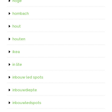
hoge
hornbach
hout
houten
ikea
in lite
inbouw led spots
inbouwdiepte
inbouwledspots