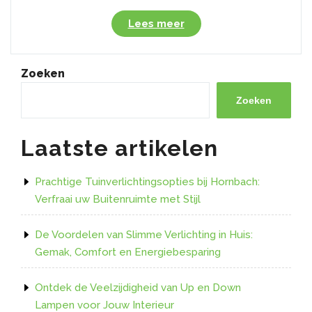
“Ontdek
Lees meer
de
Voordelen
van
Zoeken
Slimme
RGB
Zoeken
LED-
verlichting”
Laatste artikelen
Prachtige Tuinverlichtingsopties bij Hornbach:
Verfraai uw Buitenruimte met Stijl
De Voordelen van Slimme Verlichting in Huis:
Gemak, Comfort en Energiebesparing
Ontdek de Veelzijdigheid van Up en Down
Lampen voor Jouw Interieur