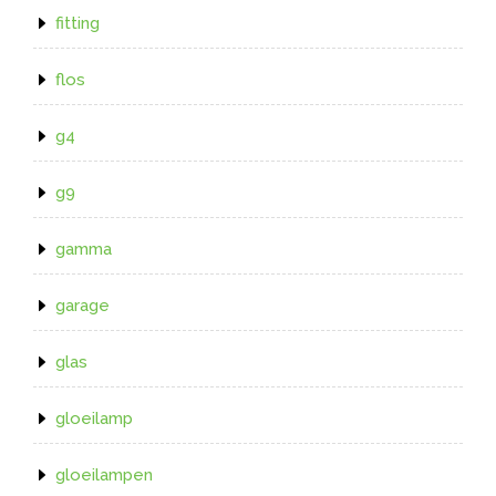
fitting
flos
g4
g9
gamma
garage
glas
gloeilamp
gloeilampen