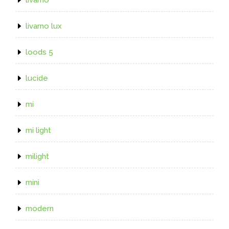
livarno lux
loods 5
lucide
mi
mi light
milight
mini
modern