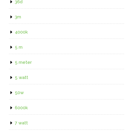
36d
3m
4000k
5 m
5 meter
5 watt
50w
6000k
7 watt