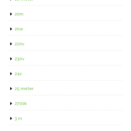
20m
20w
220v
230v
24v
25 meter
2700k
3 m