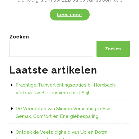
“Alles
Lees meer
wat
u
moet
Zoeken
weten
over
Zoeken
een
LED
Laatste artikelen
strip
transformator:
De
Prachtige Tuinverlichtingsopties bij Hornbach:
essentiële
Verfraai uw Buitenruimte met Stijl
schakel
voor
De Voordelen van Slimme Verlichting in Huis:
uw
Gemak, Comfort en Energiebesparing
verlichtingssysteem”
Ontdek de Veelzijdigheid van Up en Down