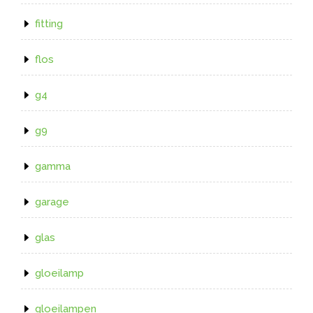
fitting
flos
g4
g9
gamma
garage
glas
gloeilamp
gloeilampen