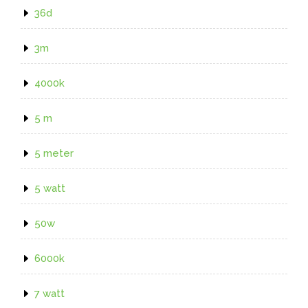
36d
3m
4000k
5 m
5 meter
5 watt
50w
6000k
7 watt