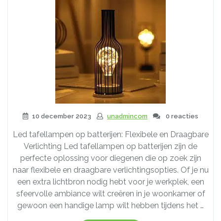
10 december 2023
unadmincom
0 reacties
Led tafellampen op batterijen: Flexibele en Draagbare
Verlichting Led tafellampen op batterijen zijn de
perfecte oplossing voor diegenen die op zoek zijn
naar flexibele en draagbare verlichtingsopties. Of je nu
een extra lichtbron nodig hebt voor je werkplek, een
sfeervolle ambiance wilt creëren in je woonkamer of
gewoon een handige lamp wilt hebben tijdens het …