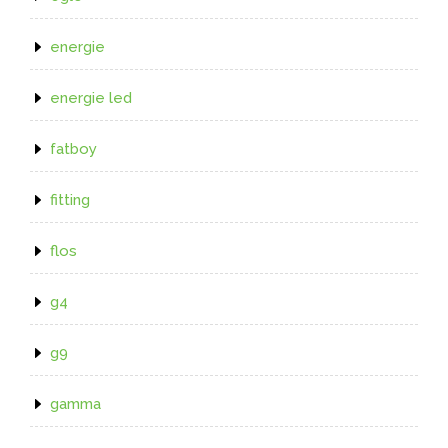
energie
energie led
fatboy
fitting
flos
g4
g9
gamma