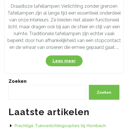
Draadloze tafellampen: Verlichting zonder grenzen
Tafellampen zijn al lange tijd een essentieel onderdeel
van onze interieurs. Ze bieden niet alleen functioneel
licht, maar dragen ook bij aan de sfeer en stijl van een
ruimte. Traditionele tafellampen zijn echter vaak
beperkt door hun afhankelijkheid van een stopcontact
en de wirwar van snoeren die ermee gepaard gaat. …
“Ontdek
Lees meer
de
vrijheid
van
Zoeken
draadloze
tafellampen:
Zoeken
Verlichting
zonder
Laatste artikelen
grenzen!”
Prachtige Tuinverlichtingsopties bij Hornbach: