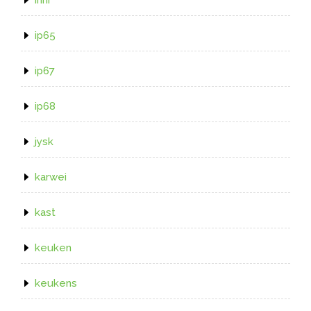
ip65
ip67
ip68
jysk
karwei
kast
keuken
keukens