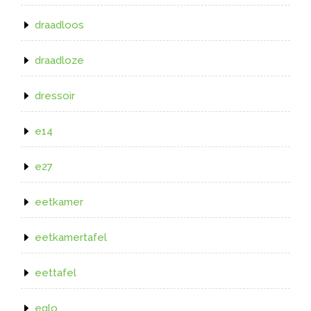
draadloos
draadloze
dressoir
e14
e27
eetkamer
eetkamertafel
eettafel
eglo