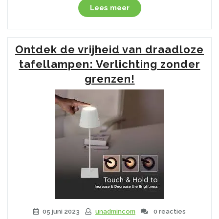
“Draagbare
Lees meer
Verlichting:
Geniet
van
Ontdek de vrijheid van draadloze
Flexibiliteit
met
tafellampen: Verlichting zonder
een
grenzen!
Led
Tafellamp
op
Batterijen”
05 juni 2023
unadmincom
0 reacties