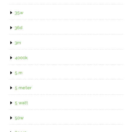
35w
36d
3m
4000k
5 m
5 meter
5 watt
50w