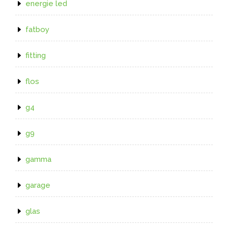
energie led
fatboy
fitting
flos
g4
g9
gamma
garage
glas