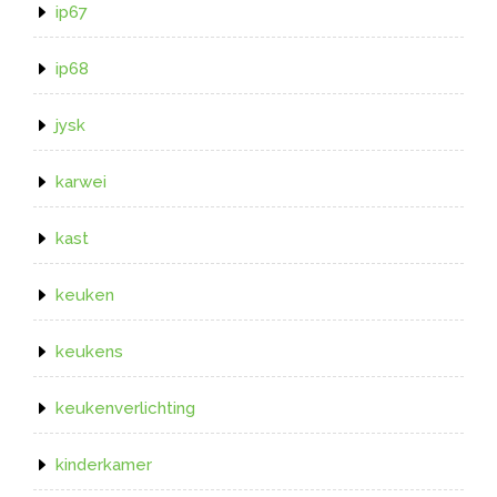
ip67
ip68
jysk
karwei
kast
keuken
keukens
keukenverlichting
kinderkamer