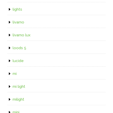
lights
livarno
livarno lux
loods 5
lucide
mi
mi light
milight
mini