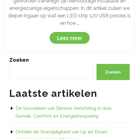
geworden vanwege zijn eenvoudige installatie en
energiezuinige eigenschappen. In dit artikel zullen we
dieper ingaan op wat een LED strip 12V USB precies is
en hoe …
“Ontdek
Lees meer
de
Veelzijdigheid
van
Zoeken
een
LED
Zoeken
Strip
12V
Laatste artikelen
USB:
Energiezuinige
Verlichting
De Voordelen van Slimme Verlichting in Huis:
voor
Gemak, Comfort en Energiebesparing
Diverse
Toepassingen”
Ontdek de Veelzijdigheid van Up en Down