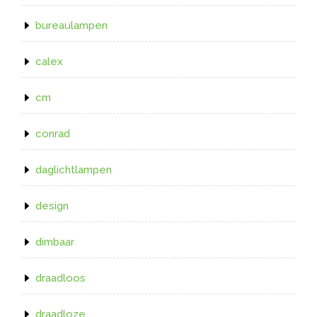
bureaulampen
calex
cm
conrad
daglichtlampen
design
dimbaar
draadloos
draadloze