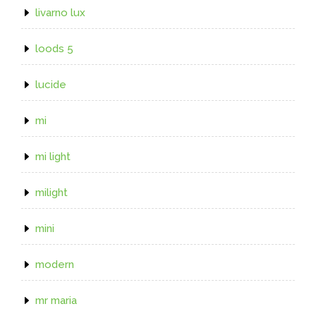
livarno lux
loods 5
lucide
mi
mi light
milight
mini
modern
mr maria