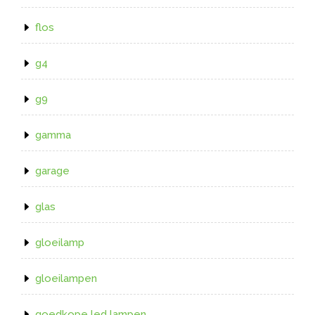
flos
g4
g9
gamma
garage
glas
gloeilamp
gloeilampen
goedkope led lampen