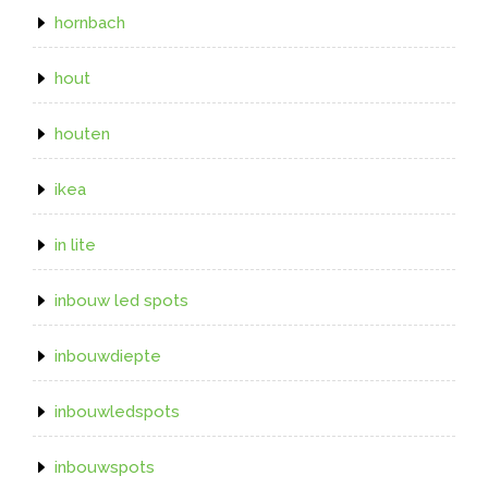
hornbach
hout
houten
ikea
in lite
inbouw led spots
inbouwdiepte
inbouwledspots
inbouwspots