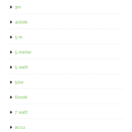
3m
4000k
5 m
5 meter
5 watt
50w
6000k
7 watt
accu