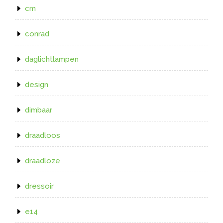
cm
conrad
daglichtlampen
design
dimbaar
draadloos
draadloze
dressoir
e14