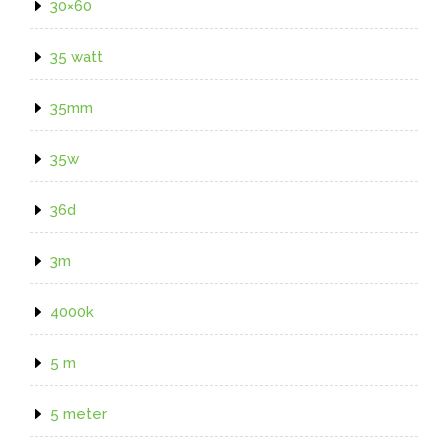
30×60
35 watt
35mm
35w
36d
3m
4000k
5 m
5 meter