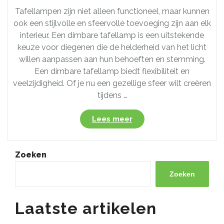
Tafellampen zijn niet alleen functioneel, maar kunnen
ook een stijlvolle en sfeervolle toevoeging zijn aan elk
interieur. Een dimbare tafellamp is een uitstekende
keuze voor diegenen die de helderheid van het licht
willen aanpassen aan hun behoeften en stemming.
Een dimbare tafellamp biedt flexibiliteit en
veelzijdigheid. Of je nu een gezellige sfeer wilt creëren
tijdens …
“Creëer
Lees meer
de
perfecte
sfeer
Zoeken
met
een
Zoeken
dimbare
tafellamp!”
Laatste artikelen