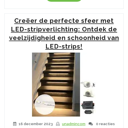
de
Veelzijdigheid
van
Creëer de perfecte sfeer met
Dimbare
LED-
LED-stripverlichting: Ontdek de
spots
veelzijdigheid en schoonheid van
bij
LED-strips!
Gamma”
16 december 2023
unadmincom
0 reacties