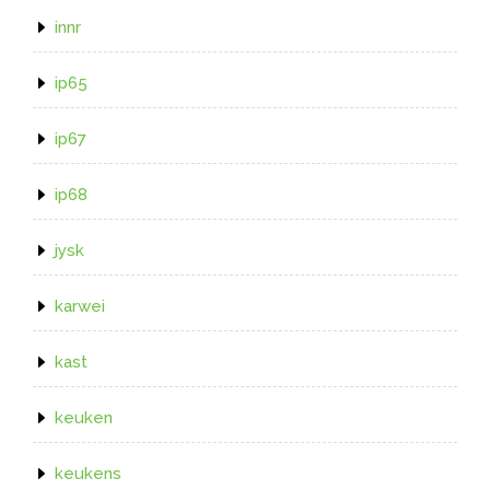
innr
ip65
ip67
ip68
jysk
karwei
kast
keuken
keukens