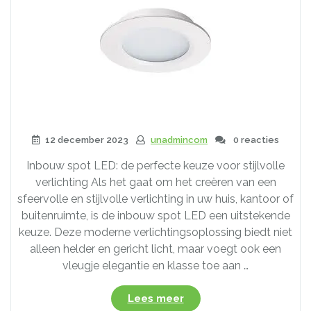
veelzijdigheid
en
schoonheid
van
LED-
strips!”
12 december 2023
unadmincom
0 reacties
Inbouw spot LED: de perfecte keuze voor stijlvolle
verlichting Als het gaat om het creëren van een
sfeervolle en stijlvolle verlichting in uw huis, kantoor of
buitenruimte, is de inbouw spot LED een uitstekende
keuze. Deze moderne verlichtingsoplossing biedt niet
alleen helder en gericht licht, maar voegt ook een
vleugje elegantie en klasse toe aan …
“Creëer
Lees meer