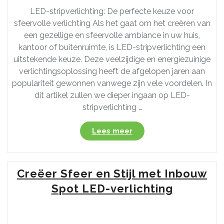
LED-stripverlichting: De perfecte keuze voor
sfeervolle verlichting Als het gaat om het creëren van
een gezellige en sfeervolle ambiance in uw huis,
kantoor of buitenruimte, is LED-stripverlichting een
uitstekende keuze. Deze veelzijdige en energiezuinige
verlichtingsoplossing heeft de afgelopen jaren aan
populariteit gewonnen vanwege zijn vele voordelen. In
dit artikel zullen we dieper ingaan op LED-
stripverlichting …
“Creëer
Lees meer
de
perfecte
sfeer
Creëer Sfeer en Stijl met Inbouw
met
LED-
Spot LED-verlichting
stripverlichting:
Ontdek
de