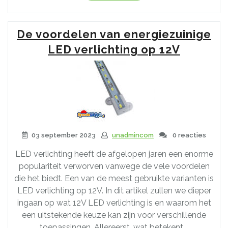
Sfeer
en
Stijl
De voordelen van energiezuinige
met
Inbouw
LED verlichting op 12V
Spot
LED-
verlichting”
03 september 2023
unadmincom
0 reacties
LED verlichting heeft de afgelopen jaren een enorme
populariteit verworven vanwege de vele voordelen
die het biedt. Een van de meest gebruikte varianten is
LED verlichting op 12V. In dit artikel zullen we dieper
ingaan op wat 12V LED verlichting is en waarom het
een uitstekende keuze kan zijn voor verschillende
toepassingen. Allereerst, wat betekent …