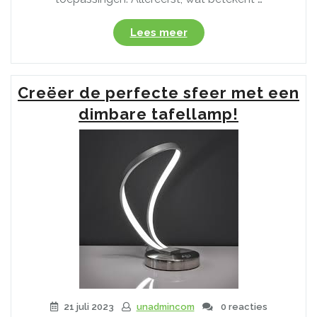
“De
Lees meer
voordelen
van
energiezuinige
Creëer de perfecte sfeer met een
LED
verlichting
dimbare tafellamp!
op
12V”
21 juli 2023
unadmincom
0 reacties