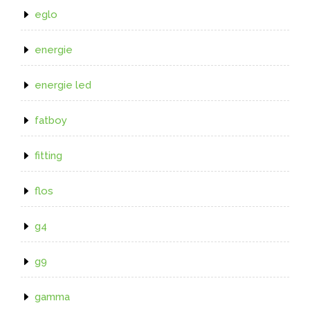
eglo
energie
energie led
fatboy
fitting
flos
g4
g9
gamma