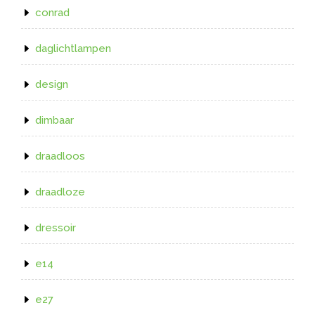
conrad
daglichtlampen
design
dimbaar
draadloos
draadloze
dressoir
e14
e27