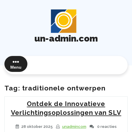
Ga
naar
de
inhoud
un-admin.com
Menu
Tag:
traditionele ontwerpen
Ontdek de Innovatieve
Verlichtingsoplossingen van SLV
28 oktober 2025
unadmincom
0 reacties