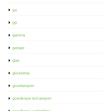
g4
g9
gamma
garage
glas
gloeilamp
gloeilampen
goedkope led lampen
goedkope verlichting