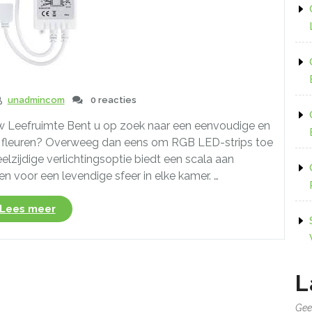
unadmincom
0 reacties
uw Leefruimte Bent u op zoek naar een eenvoudige en
e fleuren? Overweeg dan eens om RGB LED-strips toe
elzijdige verlichtingsoptie biedt een scala aan
n voor een levendige sfeer in elke kamer. …
“Creëer
Lees meer
Kleurrijke
Sfeer
met
een
L
RGB
LED-
Gee