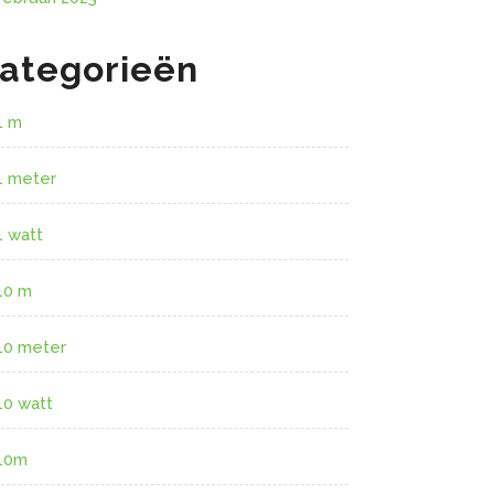
ategorieën
1 m
1 meter
1 watt
10 m
10 meter
10 watt
10m