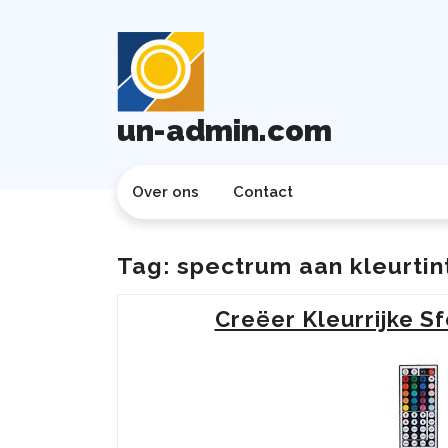
Ga
naar
de
inhoud
un-admin.com
Over ons
Contact
Tag:
spectrum aan kleurtin
Creëer Kleurrijke S