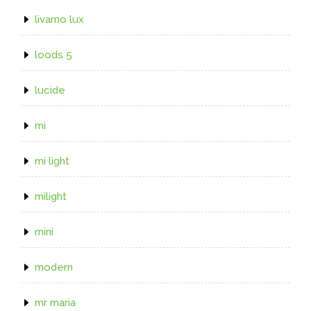
livarno lux
loods 5
lucide
mi
mi light
milight
mini
modern
mr maria