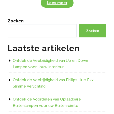
“Ontdek
Lees meer
de
Voordelen
van
Zoeken
LED
Verlichting
Zoeken
Strips
bij
Laatste artikelen
Gamma”
Ontdek de Veelzijdigheid van Up en Down
Lampen voor Jouw Interieur
Ontdek de Veelzijdigheid van Philips Hue E27
Slimme Verlichting
Ontdek de Voordelen van Oplaadbare
Buitenlampen voor uw Buitenruimte