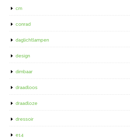
cm
conrad
daglichtlampen
design
dimbaar
draadloos
draadloze
dressoir
e14