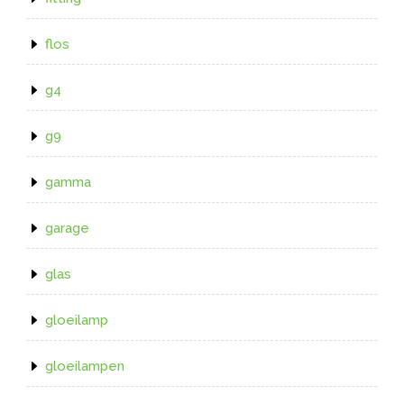
flos
g4
g9
gamma
garage
glas
gloeilamp
gloeilampen