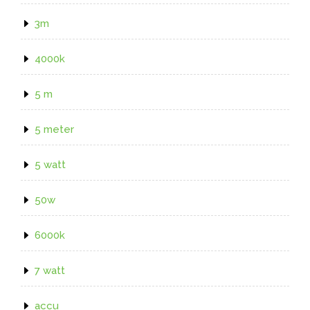
3m
4000k
5 m
5 meter
5 watt
50w
6000k
7 watt
accu