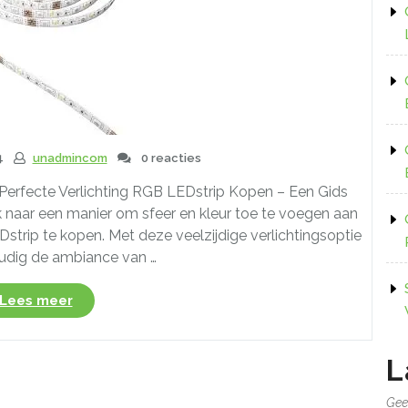
4
unadmincom
0 reacties
Perfecte Verlichting RGB LEDstrip Kopen – Een Gids
k naar een manier om sfeer en kleur toe te voegen aan
trip te kopen. Met deze veelzijdige verlichtingsoptie
udig de ambiance van …
“RGB
Lees meer
LEDstrip
Kopen
–
L
Transformeer
Jouw
Gee