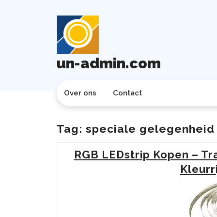
Ga
naar
de
inhoud
un-admin.com
Over ons
Contact
Tag:
speciale gelegenheid
RGB LEDstrip Kopen – Tr
Kleurr