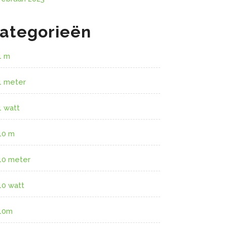
ategorieën
1 m
1 meter
1 watt
10 m
10 meter
10 watt
10m