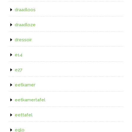
draadloos
draadloze
dressoir
e14
e27
eetkamer
eetkamertafel
eettafel
eglo