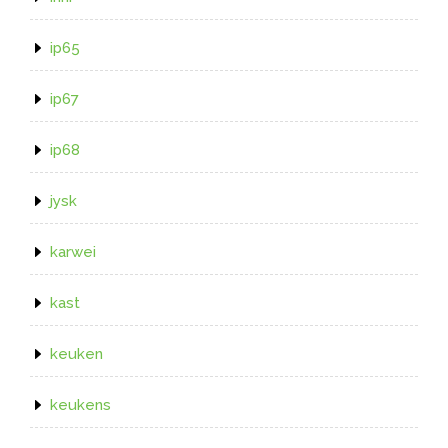
ip65
ip67
ip68
jysk
karwei
kast
keuken
keukens