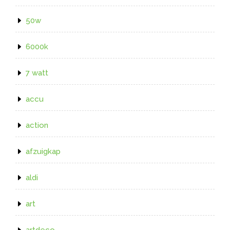
50w
6000k
7 watt
accu
action
afzuigkap
aldi
art
artdeco