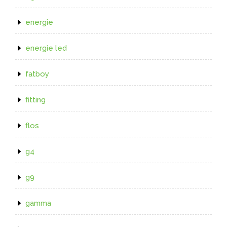
energie
energie led
fatboy
fitting
flos
g4
g9
gamma