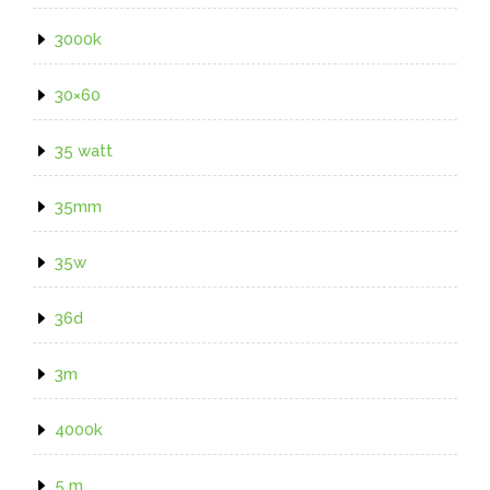
3000k
30×60
35 watt
35mm
35w
36d
3m
4000k
5 m