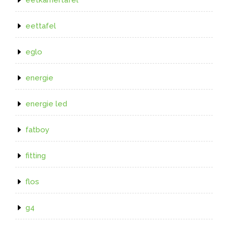
eetkamertafel
eettafel
eglo
energie
energie led
fatboy
fitting
flos
g4