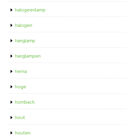
halogeenlamp
halogen
hanglamp
hanglampen
hema
hoge
hornbach
hout
houten