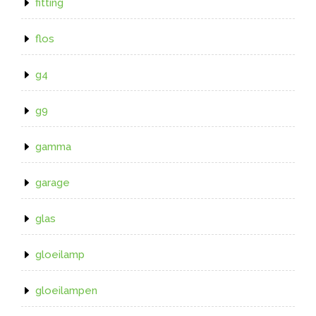
fitting
flos
g4
g9
gamma
garage
glas
gloeilamp
gloeilampen