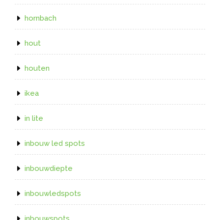
hornbach
hout
houten
ikea
in lite
inbouw led spots
inbouwdiepte
inbouwledspots
inbouwspots