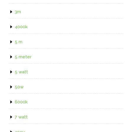
3m
4000k
5 m
5 meter
5 watt
50w
6000k
7 watt
accu