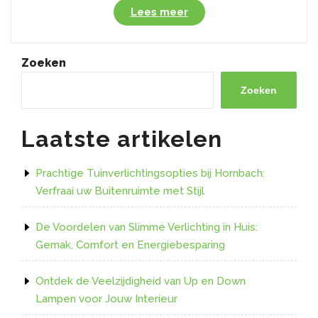
“Verlicht
Lees meer
Je
Buitenruimte
Stijlvol
Zoeken
met
de
Zoeken
Philips
Hue
Laatste artikelen
Led
Strip
Outdoor
Prachtige Tuinverlichtingsopties bij Hornbach:
5m”
Verfraai uw Buitenruimte met Stijl
De Voordelen van Slimme Verlichting in Huis:
Gemak, Comfort en Energiebesparing
Ontdek de Veelzijdigheid van Up en Down
Lampen voor Jouw Interieur