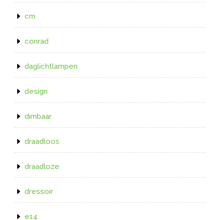
cm
conrad
daglichtlampen
design
dimbaar
draadloos
draadloze
dressoir
e14