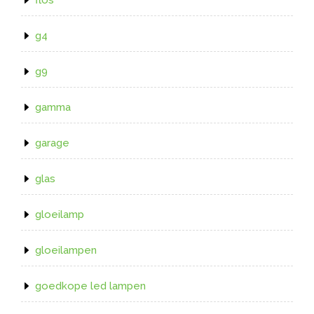
g4
g9
gamma
garage
glas
gloeilamp
gloeilampen
goedkope led lampen