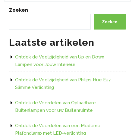
en
Stijl
Zoeken
met
een
Zoeken
Inbouw
LED
Laatste artikelen
Strip
in
uw
Ontdek de Veelzijdigheid van Up en Down
Interieur”
Lampen voor Jouw Interieur
Ontdek de Veelzijdigheid van Philips Hue E27
Slimme Verlichting
Ontdek de Voordelen van Oplaadbare
Buitenlampen voor uw Buitenruimte
Ontdek de Voordelen van een Moderne
Plafondlamp met LED-verlichting