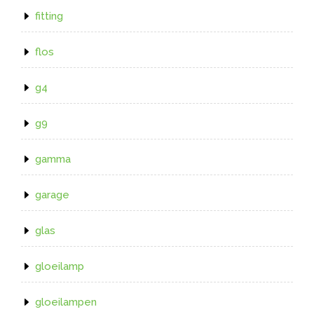
fitting
flos
g4
g9
gamma
garage
glas
gloeilamp
gloeilampen