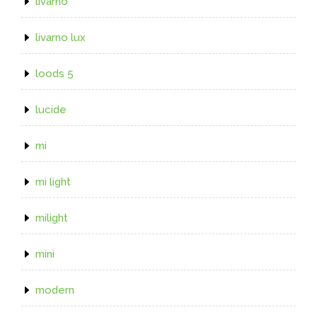
livarno
livarno lux
loods 5
lucide
mi
mi light
milight
mini
modern