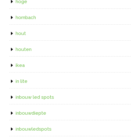
hoge
hornbach
hout
houten
ikea
in lite
inbouw led spots
inbouwdiepte
inbouwledspots