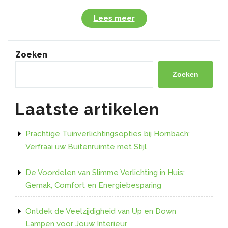
“Ontdek
Lees meer
de
Veelzijdigheid
van
Zoeken
RGB
LED
Zoeken
220V
Verlichting”
Laatste artikelen
Prachtige Tuinverlichtingsopties bij Hornbach:
Verfraai uw Buitenruimte met Stijl
De Voordelen van Slimme Verlichting in Huis:
Gemak, Comfort en Energiebesparing
Ontdek de Veelzijdigheid van Up en Down
Lampen voor Jouw Interieur