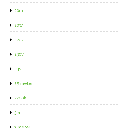
20m
20w
220v
230v
24v
25 meter
2700k
3 m
3 meter