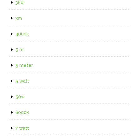
36d
3m
4000k
5 m
5 meter
5 watt
50w
6000k
7 watt