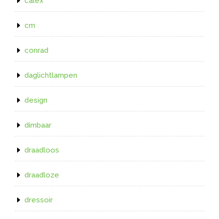
calex
cm
conrad
daglichtlampen
design
dimbaar
draadloos
draadloze
dressoir