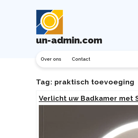
Ga
naar
de
inhoud
un-admin.com
Over ons
Contact
Tag:
praktisch toevoeging
Verlicht uw Badkamer met S