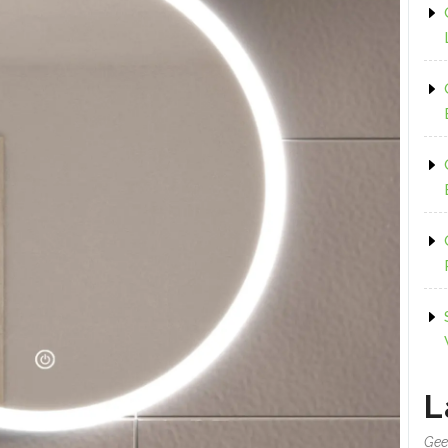
L
Gee