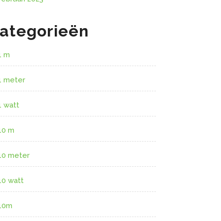
ategorieën
1 m
1 meter
1 watt
10 m
10 meter
10 watt
10m