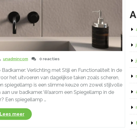
A
unadmincom
0 reacties
adkamer: Verlichting met Stijl en Functionaliteit In de
oor het uitvoeren van dagelijkse taken zoals scheren,
spiegellamp is een slimme keuze om zowel stijlvolle
gen aan uw badkamer. Waarom een Spiegellamp in de
? Een spiegellamp …
“Verlicht
Lees meer
uw
Badkamer
met