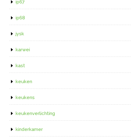
ip67
ip68
jysk
karwei
kast
keuken
keukens
keukenverlichting
kinderkamer