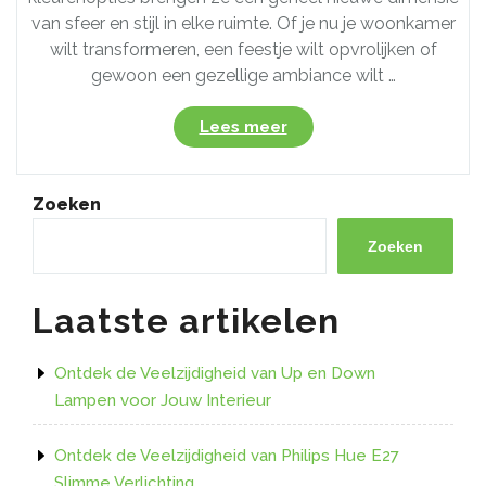
van sfeer en stijl in elke ruimte. Of je nu je woonkamer
wilt transformeren, een feestje wilt opvrolijken of
gewoon een gezellige ambiance wilt …
“Creëer
Lees meer
Sfeer
en
Stijl
Zoeken
met
RGB
Zoeken
LED-
strips:
Laatste artikelen
Ontdek
de
Veelzijdigheid
Ontdek de Veelzijdigheid van Up en Down
van
Lampen voor Jouw Interieur
Kleur!”
Ontdek de Veelzijdigheid van Philips Hue E27
Slimme Verlichting