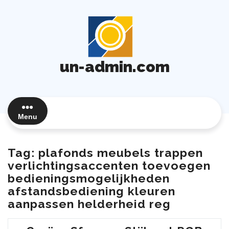
Ga
naar
de
inhoud
un-admin.com
Menu
Tag:
plafonds meubels trappen
verlichtingsaccenten toevoegen
bedieningsmogelijkheden
afstandsbediening kleuren
aanpassen helderheid reg