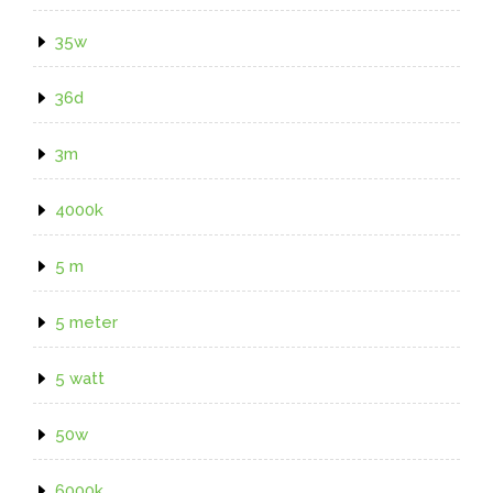
35w
36d
3m
4000k
5 m
5 meter
5 watt
50w
6000k