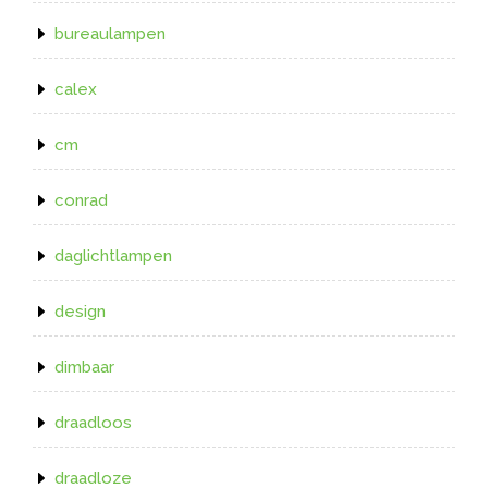
bureaulampen
calex
cm
conrad
daglichtlampen
design
dimbaar
draadloos
draadloze