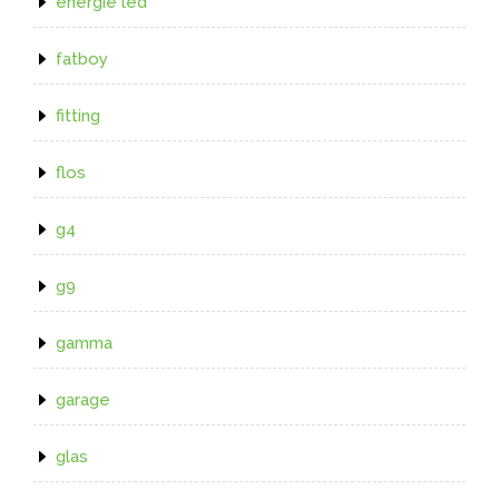
energie led
fatboy
fitting
flos
g4
g9
gamma
garage
glas