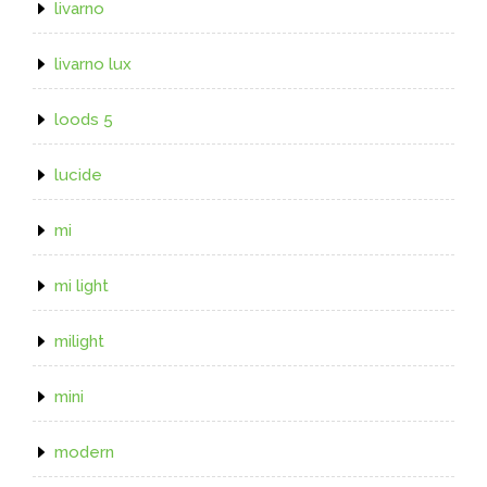
livarno
livarno lux
loods 5
lucide
mi
mi light
milight
mini
modern