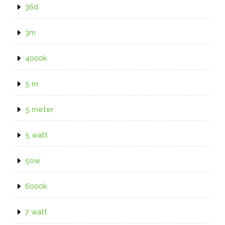
36d
3m
4000k
5 m
5 meter
5 watt
50w
6000k
7 watt