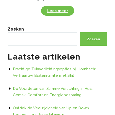
“Verlicht
Lees meer
Je
Buitenruimte
Stijlvol
Zoeken
met
de
Zoeken
Philips
Hue
Laatste artikelen
Led
Strip
Outdoor
Prachtige Tuinverlichtingsopties bij Hornbach:
5m”
Verfraai uw Buitenruimte met Stijl
De Voordelen van Slimme Verlichting in Huis:
Gemak, Comfort en Energiebesparing
Ontdek de Veelzijdigheid van Up en Down
Lampen voor Jouw Interieur