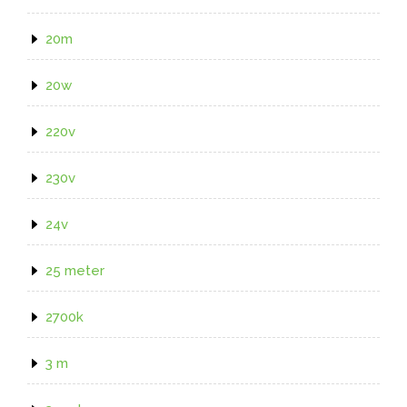
20m
20w
220v
230v
24v
25 meter
2700k
3 m