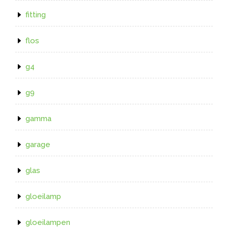
fitting
flos
g4
g9
gamma
garage
glas
gloeilamp
gloeilampen