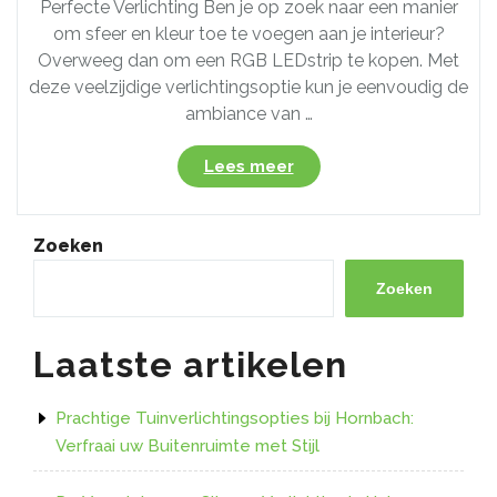
Perfecte Verlichting Ben je op zoek naar een manier
om sfeer en kleur toe te voegen aan je interieur?
Overweeg dan om een RGB LEDstrip te kopen. Met
deze veelzijdige verlichtingsoptie kun je eenvoudig de
ambiance van …
“RGB
Lees meer
LEDstrip
Kopen
–
Zoeken
Transformeer
Jouw
Zoeken
Verlichting
met
Laatste artikelen
Kleurrijke
LEDstrips”
Prachtige Tuinverlichtingsopties bij Hornbach:
Verfraai uw Buitenruimte met Stijl