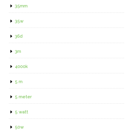
35mm
35w
36d
3m
4000k
5 m
5 meter
5 watt
50w