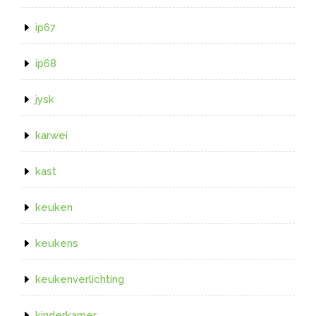
ip67
ip68
jysk
karwei
kast
keuken
keukens
keukenverlichting
kinderkamer