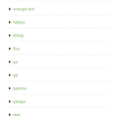
energie led
fatboy
fitting
flos
g4
g9
gamma
garage
glas