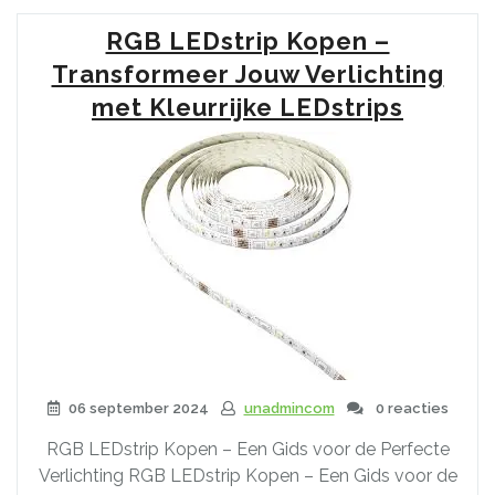
Ideale
RGB LEDstrip Kopen –
Badkamerverlichting:
Creëer
Transformeer Jouw Verlichting
de
met Kleurrijke LEDstrips
Perfecte
Sfeer
in
uw
Badkamer!”
06 september 2024
unadmincom
0 reacties
RGB LEDstrip Kopen – Een Gids voor de Perfecte
Verlichting RGB LEDstrip Kopen – Een Gids voor de