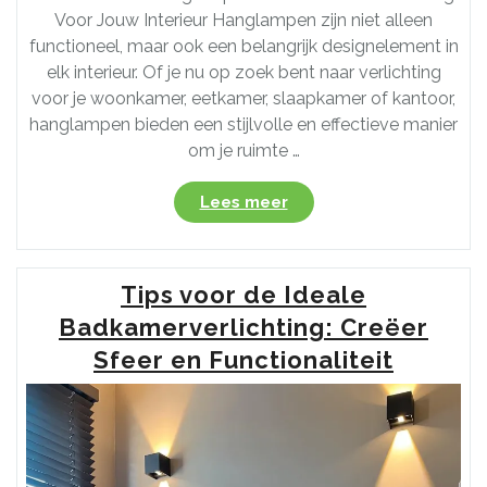
Voor Jouw Interieur Hanglampen zijn niet alleen
functioneel, maar ook een belangrijk designelement in
elk interieur. Of je nu op zoek bent naar verlichting
voor je woonkamer, eetkamer, slaapkamer of kantoor,
hanglampen bieden een stijlvolle en effectieve manier
om je ruimte …
“Stijlvolle
Lees meer
Hanglampen:
Verlichting
Met
Tips voor de Ideale
Sfeer
en
Badkamerverlichting: Creëer
Klasse”
Sfeer en Functionaliteit