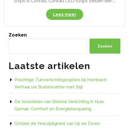
strips is Conrad. Conrad LED-strips bieden een …
“Ontdek
Lees meer
de
Veelzijdigheid
van
Zoeken
Conrad
LED
Zoeken
Strips
voor
Laatste artikelen
Sfeervolle
Verlichting!”
Prachtige Tuinverlichtingsopties bij Hornbach:
Verfraai uw Buitenruimte met Stijl
De Voordelen van Slimme Verlichting in Huis:
Gemak, Comfort en Energiebesparing
Ontdek de Veelzijdigheid van Up en Down