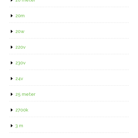
20m
20w
220v
230v
24v
25 meter
2700k
3 m