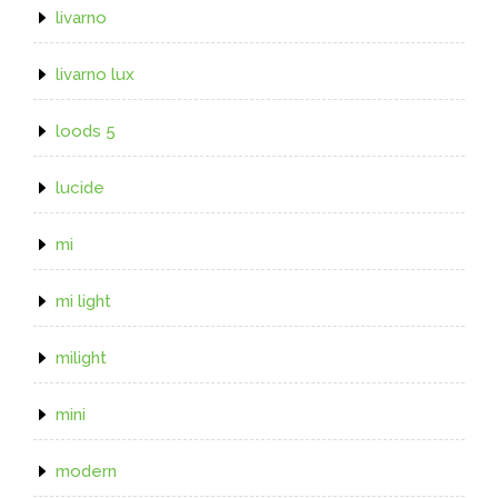
livarno
livarno lux
loods 5
lucide
mi
mi light
milight
mini
modern