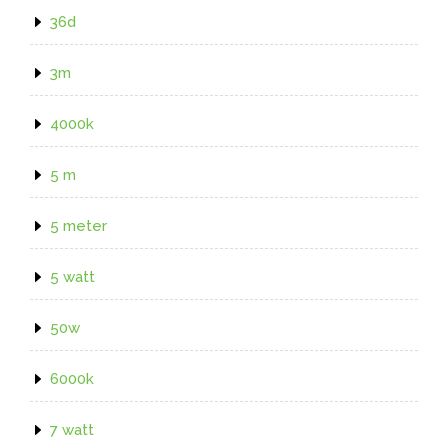
36d
3m
4000k
5 m
5 meter
5 watt
50w
6000k
7 watt