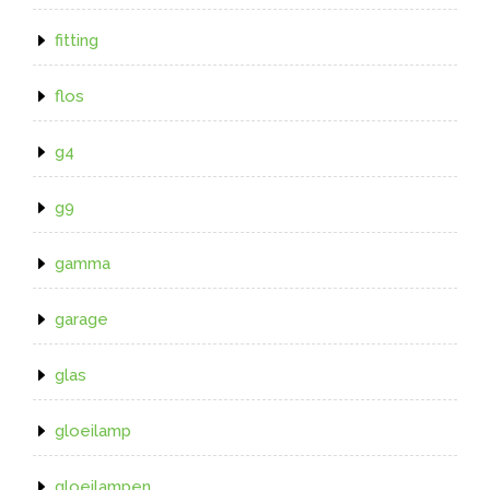
fitting
flos
g4
g9
gamma
garage
glas
gloeilamp
gloeilampen